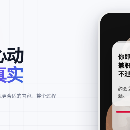
心动
你
兼
真实
不
约会
现更合适的内容。整个过程
题。