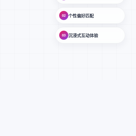
个性偏好匹配
02
沉浸式互动体验
03