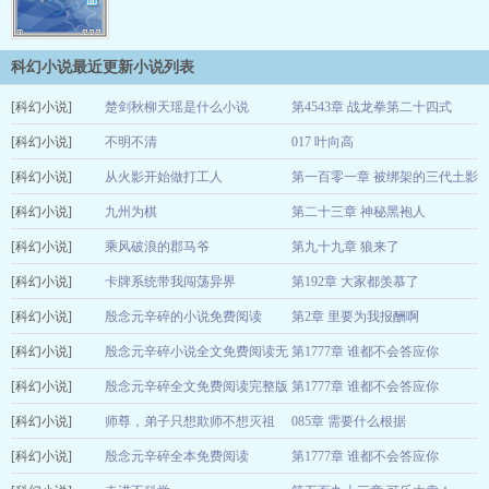
科幻小说最近更新小说列表
[科幻小说]
楚剑秋柳天瑶是什么小说
第4543章 战龙拳第二十四式
[科幻小说]
混沌天帝诀
不明不清
017 叶向高
12-23
[科幻小说]
第十个名字
从火影开始做打工人
第一百零一章 被绑架的三代土影
12-22
[科幻小说]
浓墨浇书
九州为棋
第二十三章 神秘黑袍人
12-22
[科幻小说]
海黄降真香
乘风破浪的郡马爷
第九十九章 狼来了
12-22
[科幻小说]
地锅
卡牌系统带我闯荡异界
第192章 大家都羡慕了
12-22
[科幻小说]
一颗大树上开花
殷念元辛碎的小说免费阅读
第2章 里要为我报酬啊
12-22
[科幻小说]
逆天萌兽绝世妖
殷念元辛碎小说全文免费阅读无
第1777章 谁都不会答应你
12-22
[科幻小说]
女倾天下
弹窗
殷念元辛碎全文免费阅读完整版
第1777章 谁都不会答应你
逆天萌兽绝世妖
12-22
[科幻小说]
逆天萌兽绝世妖
师尊，弟子只想欺师不想灭祖
085章 需要什么根据
女倾天下
12-22
[科幻小说]
女倾天下
木子仙君
殷念元辛碎全本免费阅读
第1777章 谁都不会答应你
12-22