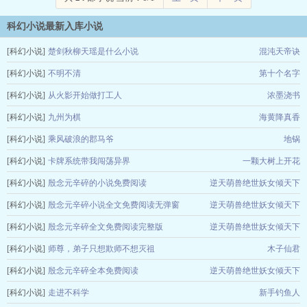
科幻小说最新入库小说
[科幻小说]
楚剑秋柳天瑶是什么小说
混沌天帝诀
[科幻小说]
不明不清
第十个名字
[科幻小说]
从火影开始做打工人
浓墨浇书
[科幻小说]
九州为棋
海黄降真香
[科幻小说]
乘风破浪的郡马爷
地锅
[科幻小说]
卡牌系统带我闯荡异界
一颗大树上开花
[科幻小说]
殷念元辛碎的小说免费阅读
逆天萌兽绝世妖女倾天下
[科幻小说]
殷念元辛碎小说全文免费阅读无弹窗
逆天萌兽绝世妖女倾天下
[科幻小说]
殷念元辛碎全文免费阅读完整版
逆天萌兽绝世妖女倾天下
[科幻小说]
师尊，弟子只想欺师不想灭祖
木子仙君
[科幻小说]
殷念元辛碎全本免费阅读
逆天萌兽绝世妖女倾天下
[科幻小说]
走进不科学
新手钓鱼人