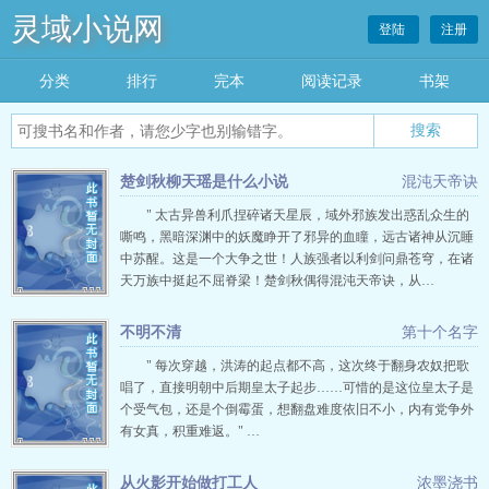
灵域小说网
登陆
注册
分类
排行
完本
阅读记录
书架
楚剑秋柳天瑶是什么小说
混沌天帝诀
" 太古异兽利爪捏碎诸天星辰，域外邪族发出惑乱众生的
嘶鸣，黑暗深渊中的妖魔睁开了邪异的血瞳，远古诸神从沉睡
中苏醒。这是一个大争之世！人族强者以利剑问鼎苍穹，在诸
天万族中挺起不屈脊梁！楚剑秋偶得混沌天帝诀，从…
不明不清
第十个名字
" 每次穿越，洪涛的起点都不高，这次终于翻身农奴把歌
唱了，直接明朝中后期皇太子起步……可惜的是这位皇太子是
个受气包，还是个倒霉蛋，想翻盘难度依旧不小，内有党争外
有女真，积重难返。" …
从火影开始做打工人
浓墨浇书