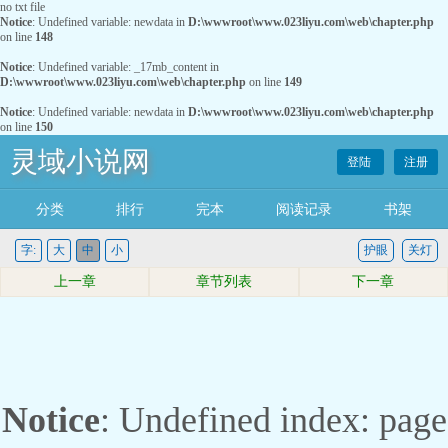
no txt file
Notice
: Undefined variable: newdata in
D:\wwwroot\www.023liyu.com\web\chapter.php
on line
148
Notice
: Undefined variable: _17mb_content in
D:\wwwroot\www.023liyu.com\web\chapter.php
on line
149
Notice
: Undefined variable: newdata in
D:\wwwroot\www.023liyu.com\web\chapter.php
on line
150
灵域小说网
登陆
注册
分类
排行
完本
阅读记录
书架
字:
大
中
小
护眼
关灯
上一章
章节列表
下一章
Notice
: Undefined index: page