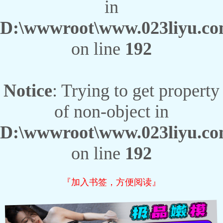
in
D:\wwwroot\www.023liyu.com
on line
192
Notice
: Trying to get property
of non-object in
D:\wwwroot\www.023liyu.com
on line
192
『加入书签，方便阅读』