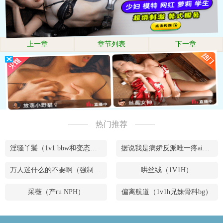
上一章
章节列表
下一章
热门推荐
淫骚丫鬟（1v1 bbw和变态腹黑男）
据说我是病娇反派唯一疼ai的妹妹（兄妹骨）
万人迷什么的不要啊（强制NPH）
哄丝绒（1V1H）
采薇（产ru NPH）
偏离航道（1v1h兄妹骨科bg）