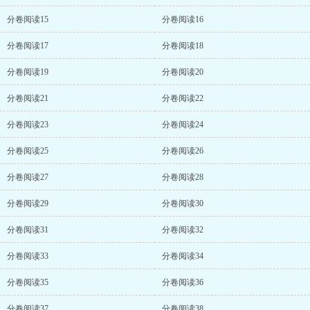
分卷阅读15
分卷阅读16
分卷阅读17
分卷阅读18
分卷阅读19
分卷阅读20
分卷阅读21
分卷阅读22
分卷阅读23
分卷阅读24
分卷阅读25
分卷阅读26
分卷阅读27
分卷阅读28
分卷阅读29
分卷阅读30
分卷阅读31
分卷阅读32
分卷阅读33
分卷阅读34
分卷阅读35
分卷阅读36
分卷阅读37
分卷阅读38