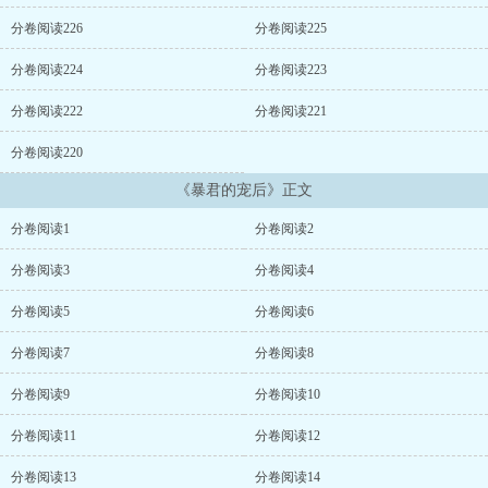
着凶狠的男人，主动吻上他的唇。 男人眉目yin沉，审视的捏着他
的下巴，“你不怕我？” 安长卿攀着男人的脖颈，笑的又软又
分卷阅读226
分卷阅读225
甜，“我不怕你，我只怕疼。” 而面前的男人，从来不舍得让他
疼。 …… 最近邺京最热闹的事，莫过于北战王拒绝了太后的
分卷阅读224
分卷阅读223
指婚，自己挑了丞相府一个不受宠的庶子当王妃。 众人都说那庶
子生的好看，可惜命不好被北战王看上了，怕是活不过新婚之
分卷阅读222
分卷阅读221
夜。 所有人都等着看北战王府的笑话。 可是等啊等啊……一
分卷阅读220
直等到北战王登基称帝，等到庶子封了男后独占帝王恩宠，等到他们
只能五体投地高呼“帝后千秋”，也没能等到想看的笑话。 内容标
《暴君的宠后》正文
签：生子 重生 甜文 情有独钟...
分卷阅读1
分卷阅读2
分卷阅读3
分卷阅读4
分卷阅读5
分卷阅读6
分卷阅读7
分卷阅读8
分卷阅读9
分卷阅读10
分卷阅读11
分卷阅读12
分卷阅读13
分卷阅读14