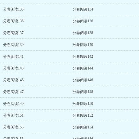
分卷阅读133
分卷阅读134
分卷阅读135
分卷阅读136
分卷阅读137
分卷阅读138
分卷阅读139
分卷阅读140
分卷阅读141
分卷阅读142
分卷阅读143
分卷阅读144
分卷阅读145
分卷阅读146
分卷阅读147
分卷阅读148
分卷阅读149
分卷阅读150
分卷阅读151
分卷阅读152
分卷阅读153
分卷阅读154