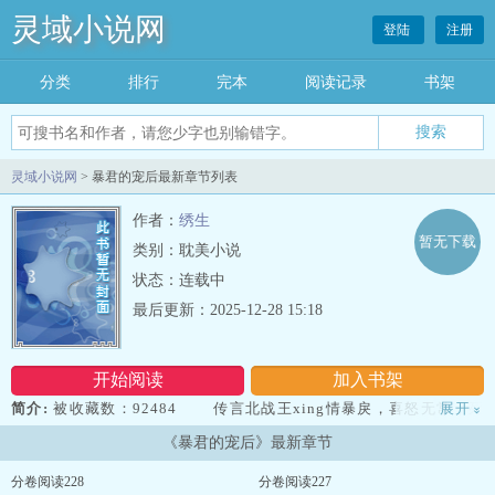
灵域小说网
登陆
注册
分类
排行
完本
阅读记录
书架
灵域小说网
> 暴君的宠后最新章节列表
作者：
绣生
暂无下载
类别：耽美小说
状态：连载中
最后更新：2025-12-28 15:18
开始阅读
加入书架
简介:
被收藏数：92484 传言北战王xing情暴戾，喜怒无常，死
展开
»
在他手里的人不知凡几。 前世安长卿听信传言，对他又畏又惧，
《暴君的宠后》最新章节
从不敢直视一眼。 直到死后他才知道，那个暴戾的男人将满腔温
柔都给了他。 …… 重生到新婚之夜，安长卿看着眉眼间都写
分卷阅读228
分卷阅读227