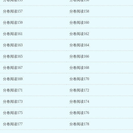
分卷阅读155
分卷阅读156
分卷阅读157
分卷阅读158
分卷阅读159
分卷阅读160
分卷阅读161
分卷阅读162
分卷阅读163
分卷阅读164
分卷阅读165
分卷阅读166
分卷阅读167
分卷阅读168
分卷阅读169
分卷阅读170
分卷阅读171
分卷阅读172
分卷阅读173
分卷阅读174
分卷阅读175
分卷阅读176
分卷阅读177
分卷阅读178