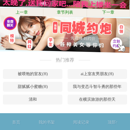
上一章
章节列表
下一章
热门推荐
被喂饱的室友(H)
ai上室友男朋友(H)
甜腻腻小蜜糖(H)
我与变态斗智斗勇的那些年
清和
在横滨旅游的那些天
首页
我的书架
阅读记录
顶部↑