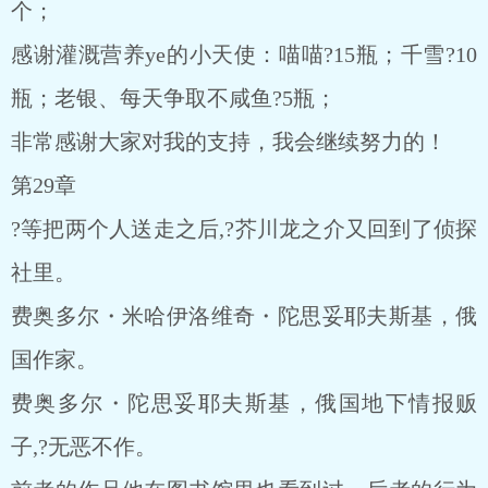
个；
感谢灌溉营养ye的小天使：喵喵?15瓶；千雪?10
瓶；老银、每天争取不咸鱼?5瓶；
非常感谢大家对我的支持，我会继续努力的！
第29章
?等把两个人送走之后,?芥川龙之介又回到了侦探
社里。
费奥多尔・米哈伊洛维奇・陀思妥耶夫斯基，俄
国作家。
费奥多尔・陀思妥耶夫斯基，俄国地下情报贩
子,?无恶不作。