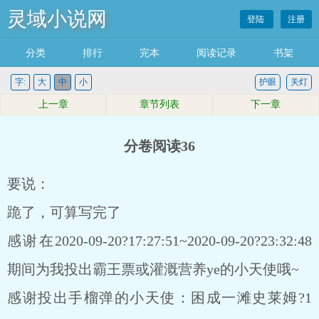
灵域小说网
登陆
注册
分类
排行
完本
阅读记录
书架
字:
大
中
小
护眼
关灯
上一章
章节列表
下一章
分卷阅读36
要说：
跪了，可算写完了
感谢在2020-09-20?17:27:51~2020-09-20?23:32:48
期间为我投出霸王票或灌溉营养ye的小天使哦~
感谢投出手榴弹的小天使：困成一滩史莱姆?1