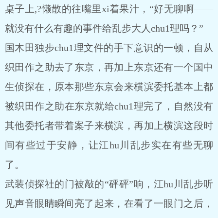
桌子上,?懒散的往嘴里xi着果汁，“好无聊啊――
就没有什么有趣的事件给乱步大人chu1理吗？”
国木田独步chu1理文件的手下意识的一顿，自从
织田作之助去了东京，再加上东京还有一个国中
生侦探在，原本那些东京会来横滨委托基本上都
被织田作之助在东京就给chu1理完了，自然没有
其他委托者带着案子来横滨，再加上横滨这段时
间有些过于安静，让江hu川乱步实在有些无聊
了。
武装侦探社的门被敲的“砰砰”响，江hu川乱步听
见声音眼睛瞬间亮了起来，在看了一眼门之后，