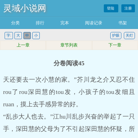
灵域小说网
登陆
注册
分类
排行
完本
阅读记录
书架
字:
大
中
小
护眼
关灯
上一章
章节列表
下一章
分卷阅读45
天还要去一次小慧的家。”芥川龙之介又忍不住
rou了rou深田慧的tou发，小孩子的tou发细且
ruan，摸上去手感异常的好。
“乱步大人也去。”江hu川乱步兴奋的举起了一只
手，深田慧的父母为了不引起深田慧的怀疑，所