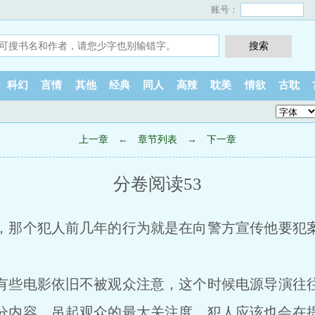
账号：
科幻
言情
其他
经典
同人
高辣
耽美
情欲
古耽
上一章
←
章节列表
→
下一章
分卷阅读53
，那个犯人前几年的行为就是在向警方宣传他要犯案
有些电影依旧不被观众注意，这个时候电源导演往往
u分内容，吊起观众的最大关注度，犯人应该也会在