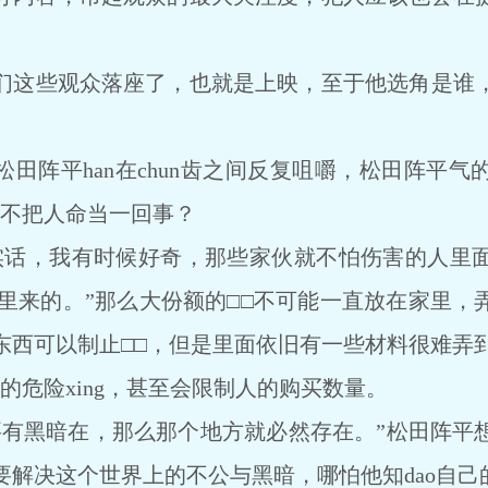
们这些观众落座了，也就是上映，至于他选角是谁
松田阵平han在chun齿之间反复咀嚼，松田阵平
全不把人命当一回事？
实话，我有时候好奇，那些家伙就不怕伤害的人里
哪里来的。”那么大份额的□□不可能一直放在家里，
东西可以制止□□，但是里面依旧有一些材料很难弄
西的危险xing，甚至会限制人的购买数量。
要有黑暗在，那么那个地方就必然存在。”松田阵平想
要解决这个世界上的不公与黑暗，哪怕他知dao自己