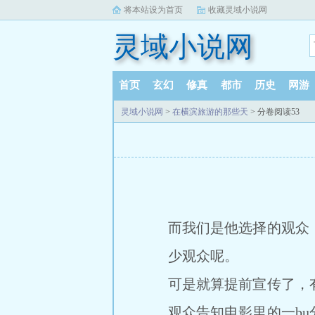
将本站设为首页
收藏灵域小说网
灵域小说网
首页
玄幻
修真
都市
历史
网游
灵域小说网
>
在横滨旅游的那些天
> 分卷阅读53
而我们是他选择的观众
少观众呢。
可是就算提前宣传了，
观众告知电影里的一b