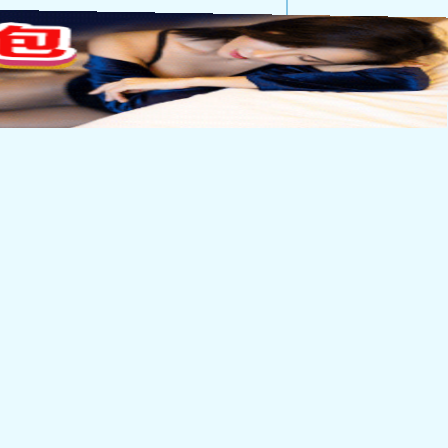
定知dao如何打听黑市的消
“有一些地方我需要你去
建筑工地，烟花厂。”
用□□，不过使用的□□
的相似，只需要略微修改
的警惕。
在，所以还是要麻烦一下
个应该是一件很轻松的事情