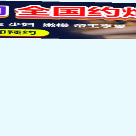
要知dao太宰还在港口Mafia里工作，他的手中一
有一个几乎可以称得上无所不知的江hu川乱步在，
有一bu分职业可以光明正大的弄来制作□□，比如
建筑时，有时候无法拆除，或者拆除困难就会直接使
需要申请。
个倒是更有可能，制作烟花的大bu分材料和制作□□
而且烟花厂一旦弄丢一bu分制作材料也不会引起很大
调查，这种事情一点细节错过都会有很严重的后果
en上还挂着一个警察的shen份在，想要调查这
这里，其实也并不算轻松。