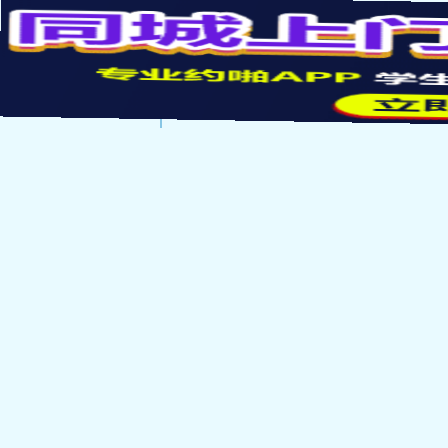
“这个我倒是能去调查。”
失，而且侦探社可是还
调查，你应该很清楚日本
.
.
.
建筑工地在拆除废弃的
往往都是小份额的，都
芥川龙之介觉得剩下那
就能制作成一份□□，
不过前者依旧还是要去
松田阵平了，而且他sh
吧。
不过有一个时间限制在