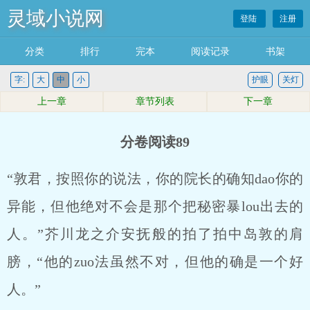
灵域小说网
登陆
注册
分类
排行
完本
阅读记录
书架
字:
大
中
小
护眼
关灯
上一章
章节列表
下一章
分卷阅读89
“敦君，按照你的说法，你的院长的确知dao你的
异能，但他绝对不会是那个把秘密暴lou出去的
人。”芥川龙之介安抚般的拍了拍中岛敦的肩
膀，“他的zuo法虽然不对，但他的确是一个好
人。”