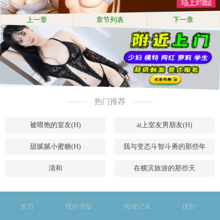
上一章
章节列表
下一章
热门推荐
被喂饱的室友(H)
ai上室友男朋友(H)
甜腻腻小蜜糖(H)
我与变态斗智斗勇的那些年
清和
在横滨旅游的那些天
首页
我的书架
阅读记录
顶部↑