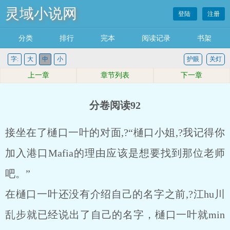
灵域小说网
登陆
注册
分类
排行
完本
阅读记录
书架
字:
大
中
小
护眼
关灯
上一章
章节列表
下一章
分卷阅读92
接坐在了樋口一叶的对面,?“樋口小姐,?我记得你
加入港口Mafia的理由应该是想要找到那位老师
吧。”
在樋口一叶还没有介绍自己的名字之前,?江hu川
乱步就已经说出了自己的名字，樋口一叶就min