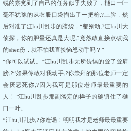
锐的察觉到了自己的任务似乎失败了，樋口一叶
毫不犹豫的从衣服口袋掏出了一把枪,?上膛，然
后对准了江hu川乱步的脑袋，“都别动,?江hu川大
侦探，你的胆量还真是大呢,?竟然敢直接点破我
的shen份，就不怕我直接恼怒动手吗？”
“你可以试试。”江hu川乱步无所畏惧的耸了耸肩
膀,?“如果你敢对我动手,?你崇拜的那位老师一定
会厌恶死你,?因为我可是那位老师最最重要的
人！”江hu川乱步那副淡定的样子的确镇住了樋
口一叶。
“江hu川乱步,?你造谣！明明我才是老师最最重要