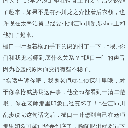
的人！”原本还淡定坐在位置上的太宰治突然炸
了起来，如果不是有芥川龙之介扯着后衣领，也
许现在太宰治就已经要扑到江hu川乱步shen上和
他打了起来。
樋口一叶握着枪的手下意识的抖了一下，“喂,?你
们和我鬼老师到底什么关系？”樋口一叶的声音
因为心虚的原因而变得有些不稳了。
“实话告诉你吧，我鬼老师就在侦探社里哦，对
于你拿枪威胁我这件事，他全bu都看到一清二楚
哦，你在老师那里印象已经变坏了！”在江hu川
乱步说完这句话之后，樋口一叶想到自己在老师
那里印象可能已经差到底了，瞬间眼泪就要liu下