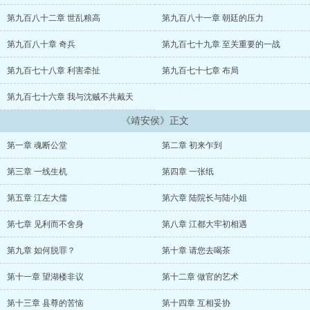
醒。两个灵魂融为一体，成为了一个崭新的沈毅。县衙大牢里，崭新
的沈毅睁开眼睛，他还没有来得及开始观望这个时代，就不得不面临
第九百八十二章 世乱粮高
第九百八十一章 朝廷的压力
身上的天大麻烦。一桩几乎已经板上钉钉的命案。abcwx.cc ...
第九百八十章 奇兵
第九百七十九章 至关重要的一战
第九百七十八章 利害牵扯
第九百七十七章 布局
第九百七十六章 我与沈贼不共戴天
《靖安侯》正文
第一章 魂断公堂
第二章 初来乍到
第三章 一线生机
第四章 一张纸
第五章 江左大儒
第六章 陆院长与陆小姐
第七章 见利而不舍身
第八章 江都大牢初相遇
第九章 如何脱罪？
第十章 请您去喝茶
第十一章 望湖楼非议
第十二章 做官的艺术
第十三章 县尊的苦恼
第十四章 互相妥协