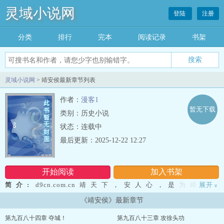
灵域小说网
登陆
注册
分类
排行
完本
阅读记录
书架
灵域小说网
> 靖安侯最新章节列表
作者：
漫客1
暂无下载
类别：历史小说
状态：连载中
最后更新：2025-12-22 12:27
开始阅读
加入书架
简介:
d9cn.com.cn靖天下，安人心，是为靖安。
展开
»
——————————江都府甘泉书院，学子陈清被人殴杀。同窗沈
《靖安侯》最新章节
毅莫名蒙冤坐罪，于县衙之中被衙差棒打至濒死。阴冷的大牢之中，
ik258.net年轻的沈毅含冤而死，另一个陌生的灵魂在他的身体里苏
第九百八十四章 夺城！
第九百八十三章 攻徐头功