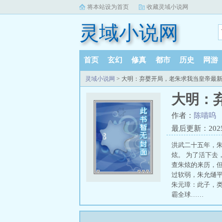
将本站设为首页
收藏灵域小说网
灵域小说网
首页
玄幻
修真
都市
历史
网游
灵域小说网
> 大明：弃婴开局，老朱求我当皇帝最
大明：
作者：
陈喵呜
最后更新：2025-1
洪武二十五年，
炫。 为了活下去
查朱炫的来历，但
过软弱，朱允熥
朱元璋：此子，类
霸全球……