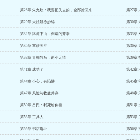
第26章 朱允炆：我要把失去的，全部抢回来
第27章
第29章 大姐姐徐妙锦
第30章
第32章 猛虎下山，倒霉的齐泰
第33章
第35章 重获关注
第36章
第38章 青梅竹马，两小无猜
第39章
第41章 成功了
第42章
第44章 小心，有陷阱
第45章
第47章 风险与收益并存
第48章
第50章 吕氏：我死给你看
第51章
第53章 工具人
第53章
第55章 书店选址
第56章