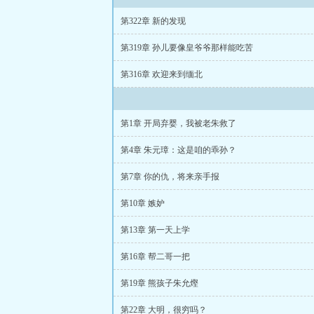
第322章 新的发现
第319章 孙儿要像皇爷爷那样能吃苦
第316章 欢迎来到缅北
第1章 开局弃婴，我被老朱救了
第4章 朱元璋：这是咱的乖孙？
第7章 你的仇，将来亲手报
第10章 嫉妒
第13章 第一天上学
第16章 帮二哥一把
第19章 熊孩子朱允熞
第22章 大明，很穷吗？