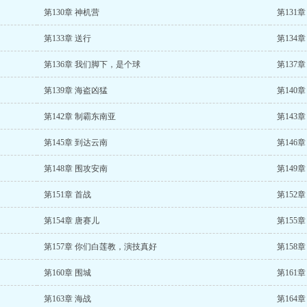
第130章 神机营
第131
第133章 送行
第134
第136章 我们脚下，是个球
第137
第139章 海盗凶猛
第140
第142章 制霸东南亚
第143
第145章 到达云南
第146
第148章 围攻安南
第149
第151章 首战
第152
第154章 唐赛儿
第155章
第157章 你们白莲教，演技真好
第158
第160章 围城
第161章
第163章 海战
第164