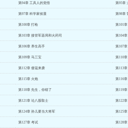
第94章 工具人的觉悟
第95章
第97章 科学家侯显
第98章
第100章 打枪
第101
第103章 接管军器局和火药司
第104
第106章 养生高手
第107
第109章 马三宝
第110
第112章 倭寇来袭
第113
第115章 火炮
第116
第118章 先生，你错了
第119
第121章 论八股取士
第122
第124章 孙儿要当大将军
第125
第127章 考试
第128