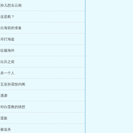
章 孙儿想去云南
章 这是船？
章 出海前的准备
章 吊打海盗
章 征服海外
章 出兵之前
章 杀一个人
章 五皇孙震惊内阁
 遇袭
章 对白莲教的猜想
 退敌
章 被追杀