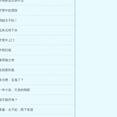
 大明的贪官杀不完
 罗贯中的震惊
 我姐太子妃！
 拉朱元璋下水
 罗贯中上门
 大明日报
 推荐杨士奇
 给咱查到底
 朱允熞：见鬼了？
 一本小说，引发的闹剧
 能不能开海？
 蒋瓛：太子妃，陛下有请