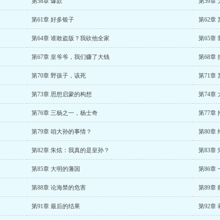
第58章 爆款
第59章
第61章 好多银子
第62章
第64章 谁敢盗版？我砍他全家
第65章
第67章 皇爷爷，我们赚了大钱
第68章
第70章 野孩子，该死
第71章
第73章 思想启蒙的构想
第74章
第76章 三杨之一，杨士奇
第77章
第79章 咱大孙的事情？
第80章
第82章 朱炫：我真的是皇孙？
第83章
第85章 大明的藩国
第86章
第88章 论海禁的危害
第89章
第91章 最后的结果
第92章