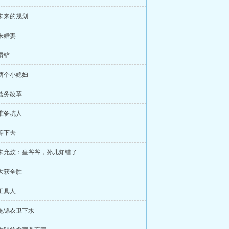
 未来的规划
 未婚妻
 滑铲
 两个小媳妇
 盐务改革
 准备坑人
 等下去
 朱允炆：皇爷爷，孙儿知错了
 大获全胜
 工具人
 拖锦衣卫下水