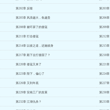
第202章 反噬
第203
第205章 风浪越大，鱼越贵
第206
第208章 被吓尿了的倭寇
第209章
第211章 打击倭寇
第212
第214章 以彼之道，还施彼身
第215
第217章 殿下去打倭国了？
第218
第220章 倭寇又来了
第221
第223章 陛下，偏心了
第224
第226章 又到年底
第227
第229章 安南工厂的发展
第230章
第232章 江湖仇杀？
第233