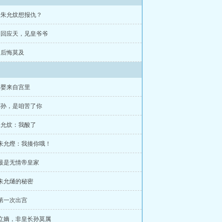
章 朱允炆想报仇？
章 回应天，见皇爷爷
章 后悔莫及
弃婴来自宫里
乖孙，是咱苦了你
朱允炆：我酸了
 朱允熞：我揍你哦！
 最是无情帝皇家
 朱允熥的秘密
 第一次出宫
 立嫡，非皇长孙莫属