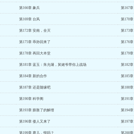
第166章 象兵
第167
第169章 台风
第170
第172章 安南，全灭
第173
第175章 乖孙回来了
第176章
第178章 再回大本堂
第179
第181章 蓝玉：朱允熥，舅姥爷带你上战场
第182章
第184章 新的合作
第185
第187章 还是随缘吧
第188章
第190章 科学阁
第191
第193章 膨胀了的解缙
第194
第196章 倭人又来了
第197
第199章 赛儿，恨吗？
第200