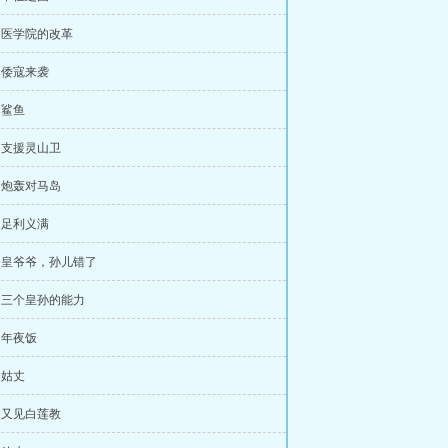
章 医学院的改革
章 倭寇来袭
 鲨鱼
章 支援灵山卫
章 炮轰对马岛
章 足利义满
章 皇爷爷，孙儿错了
章 三个皇孙的能力
章 年夜饭
 姑丈
章 又见白莲教