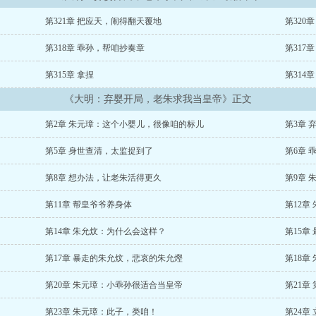
第321章 把应天，闹得翻天覆地
第320
第318章 乖孙，帮咱抄奏章
第317
第315章 拿捏
第314
《大明：弃婴开局，老朱求我当皇帝》正文
第2章 朱元璋：这个小婴儿，很像咱的标儿
第3章 
第5章 身世查清，太监捉到了
第6章 
第8章 想办法，让老朱活得更久
第9章 
第11章 帮皇爷爷养身体
第12章
第14章 朱允炆：为什么会这样？
第15章
第17章 暴走的朱允炆，悲哀的朱允熞
第18章
第20章 朱元璋：小乖孙很适合当皇帝
第21章
第23章 朱元璋：此子，类咱！
第24章