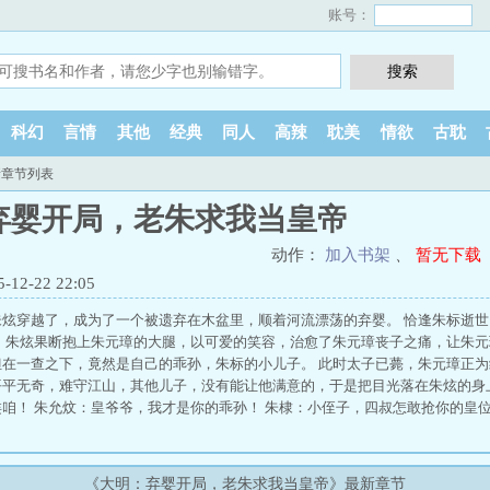
账号：
科幻
言情
其他
经典
同人
高辣
耽美
情欲
古耽
新章节列表
弃婴开局，老朱求我当皇帝
动作：
加入书架
、
暂无下载
2-22 22:05
朱炫穿越了，成为了一个被遗弃在木盆里，顺着河流漂荡的弃婴。 恰逢朱标逝
，朱炫果断抱上朱元璋的大腿，以可爱的笑容，治愈了朱元璋丧子之痛，让朱元
在一查之下，竟然是自己的乖孙，朱标的小儿子。 此时太子已薨，朱元璋正为
平平无奇，难守江山，其他儿子，没有能让他满意的，于是把目光落在朱炫的身
咱！ 朱允炆：皇爷爷，我才是你的乖孙！ 朱棣：小侄子，四叔怎敢抢你的皇位
《大明：弃婴开局，老朱求我当皇帝》最新章节