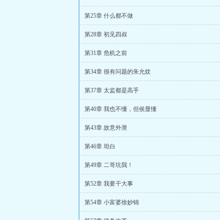
第25章 什么都不做
第28章 初见四叔
第31章 危机之前
第34章 很有问题的朱允炆
第37章 太监都是高手
第40章 我也不懂，但侯显懂
第43章 故意外泄
第46章 坦白
第49章 二哥坑我！
第52章 我要干大事
第54章 小富婆徐妙锦