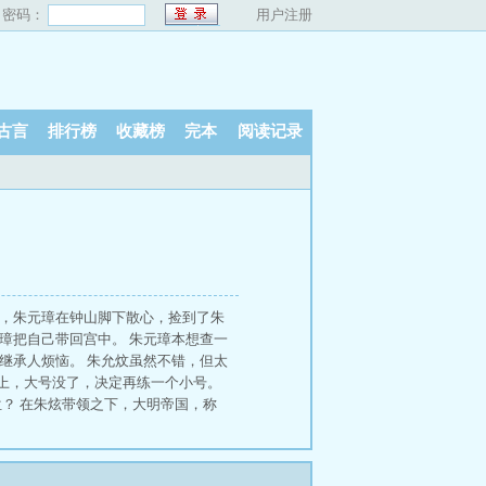
密码：
用户注册
古言
排行榜
收藏榜
完本
阅读记录
世，朱元璋在钟山脚下散心，捡到了朱
璋把自己带回宫中。 朱元璋本想查一
继承人烦恼。 朱允炆虽然不错，但太
上，大号没了，决定再练一个小号。
？ 在朱炫带领之下，大明帝国，称