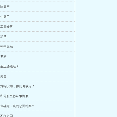
章 陈天平
章 生病了
章 工业转移
 黑马
章 朝中派系
 专利
章 蓝玉还能活？
 奖金
章 觉得没用，你们可以走了
章 和无耻皇孙斗争到底
章 你确定，真的想要答案？
章 不征之国