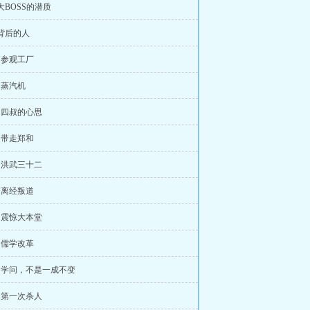
 大BOSS的潜质
 背后的人
章 参观工厂
章 蒸汽机
章 四叔的心思
章 带走郑和
章 洪武三十二
章 离经叛道
章 震惊大本堂
章 儒学改革
章 学问，不是一成不变
章 第一次杀人