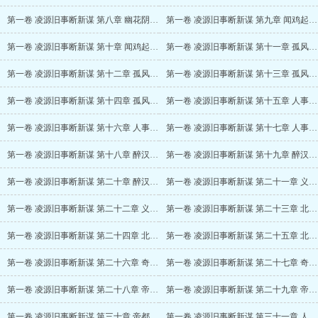
第一卷 凌源旧事断新谋 第八章 幽花阴树，疗伤话世
第一卷 凌源旧事断新谋 第九章 闻鸡起舞，玉汝于成（上）
第一卷 凌源旧事断新谋 第十章 闻鸡起舞，玉汝于成（下）
第一卷 凌源旧事断新谋 第十一章 孤风蓑影，刀剑无声（自传章）
第一卷 凌源旧事断新谋 第十二章 孤风蓑影，刀剑无声（自传章）
第一卷 凌源旧事断新谋 第十三章 孤风蓑影，刀剑无声（自传章）
第一卷 凌源旧事断新谋 第十四章 孤风蓑影，刀剑无声（自传章）
第一卷 凌源旧事断新谋 第十五章 人事人情，人义人生（上）
第一卷 凌源旧事断新谋 第十六章 人事人情，人义人生（中）
第一卷 凌源旧事断新谋 第十七章 人事人情，人义人生（下）
第一卷 凌源旧事断新谋 第十八章 醉汉搅局，喜忧参半（上）
第一卷 凌源旧事断新谋 第十九章 醉汉搅局，喜忧参半（中）
第一卷 凌源旧事断新谋 第二十章 醉汉搅局，喜忧参半（下）
第一卷 凌源旧事断新谋 第二十一章 义满情深，对影几人（上）
第一卷 凌源旧事断新谋 第二十二章 义满情深，对影几人（下）
第一卷 凌源旧事断新谋 第二十三章 北楼斗法，杀机重重（上）
第一卷 凌源旧事断新谋 第二十四章 北楼斗法，杀机重重（中）
第一卷 凌源旧事断新谋 第二十五章 北楼斗法，杀机重重（下）
第一卷 凌源旧事断新谋 第二十六章 奇智小勇，巧解危局（上）
第一卷 凌源旧事断新谋 第二十七章 奇智小勇，巧解危局（下）
第一卷 凌源旧事断新谋 第二十八章 帝都谋事，计吞八荒（上）
第一卷 凌源旧事断新谋 第二十九章 帝都谋事，计吞八荒（中）
第一卷 凌源旧事断新谋 第三十章 帝都谋事，计吞八荒（下）
第一卷 凌源旧事断新谋 第三十一章 人间之事，必做于细