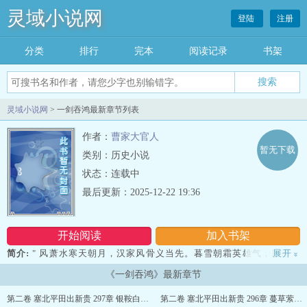
灵域小说网
登陆
注册
分类
排行
完本
阅读记录
书架
灵域小说网
> 一剑吞鸿最新章节列表
作者：
曹家大官人
暂无下载
类别：历史小说
状态：连载中
最后更新：2025-12-22 19:36
开始阅读
加入书架
简介:
" 风萧水寒天朝月，汉家风骨义当先。暮雪朝霜英雄气，历净天
展开
»
华成江山。 这天下！江湖有侠气，庙堂存仁义。百姓知冷暖，君臣死
《一剑吞鸿》最新章节
社稷。从来没有一个人的江湖，且看一穷二白的人儿们，圈一盛机
巧、提两腔虎 " ...
第二卷 塞北平田出新贵 297章 银鞍白马，踏尽冬风
第二卷 塞北平田出新贵 296章 蔓草萦骨，拱木敛魂（下）