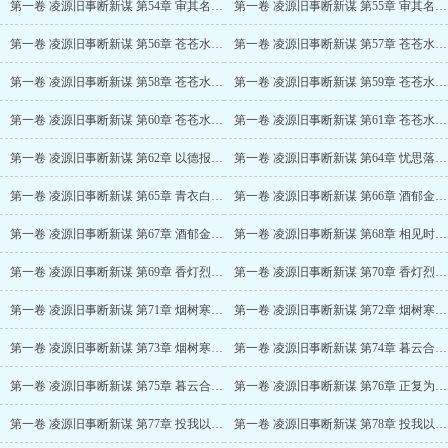
第一卷 凌源旧事断新谋 第54章 审其名实，慎其所谓（中）
第一卷 凌源旧事断新谋 第55章 审其名实，慎其所谓（下）
第一卷 凌源旧事断新谋 第56章 苍苍水河，袅袅荒途（一）
第一卷 凌源旧事断新谋 第57章 苍苍水河，袅袅荒途（二）
第一卷 凌源旧事断新谋 第58章 苍苍水河，袅袅荒途（三）
第一卷 凌源旧事断新谋 第59章 苍苍水河，袅袅荒途（四）
第一卷 凌源旧事断新谋 第60章 苍苍水河，袅袅荒途（五）
第一卷 凌源旧事断新谋 第61章 苍苍水河，袅袅荒途（六）
第一卷 凌源旧事断新谋 第62章 以德报德，公道人心（上）
第一卷 凌源旧事断新谋 第64章 忧思落地，日向人开
第一卷 凌源旧事断新谋 第65章 青衣白马，气吐眉扬
第一卷 凌源旧事断新谋 第66章 酒郁金香，一鸣惊人（上）
第一卷 凌源旧事断新谋 第67章 酒郁金香，一鸣惊人（下）
第一卷 凌源旧事断新谋 第68章 相见时难，别时亦难
第一卷 凌源旧事断新谋 第69章 香灯烈夜，月好情圆（自传）上
第一卷 凌源旧事断新谋 第70章 香灯烈夜，月好情圆（自传）下
第一卷 凌源旧事断新谋 第71章 烟树寒影，人疏情萧（自传）上
第一卷 凌源旧事断新谋 第72章 烟树寒影，人疏情萧（自传）中
第一卷 凌源旧事断新谋 第73章 烟树寒影，人疏情萧（自传）下
第一卷 凌源旧事断新谋 第74章 暮云合璧，辰剑熔金（上）
第一卷 凌源旧事断新谋 第75章 暮云合璧，辰剑熔金（下）
第一卷 凌源旧事断新谋 第76章 正复为奇，善复为妖
第一卷 凌源旧事断新谋 第77章 投我以桃，报之以琼（上）
第一卷 凌源旧事断新谋 第78章 投我以桃，报之以琼（中）