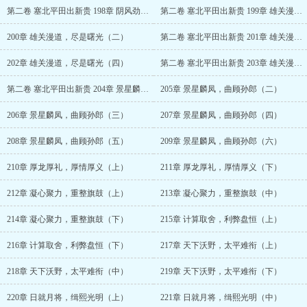
第二卷 塞北平田出新贵 198章 阴风劲悸，羽檄相惊（自传）五
第二卷 塞北平田出新贵 199章 雄关漫道，尽是曙光（一）
200章 雄关漫道，尽是曙光（二）
第二卷 塞北平田出新贵 201章 雄关漫道，尽是曙光（三）
202章 雄关漫道，尽是曙光（四）
第二卷 塞北平田出新贵 203章 雄关漫道，尽是曙光（五）
第二卷 塞北平田出新贵 204章 景星麟凤，曲顾孙郎（一）
205章 景星麟凤，曲顾孙郎（二）
206章 景星麟凤，曲顾孙郎（三）
207章 景星麟凤，曲顾孙郎（四）
208章 景星麟凤，曲顾孙郎（五）
209章 景星麟凤，曲顾孙郎（六）
210章 厚龙厚礼，厚情厚义（上）
211章 厚龙厚礼，厚情厚义（下）
212章 凝心聚力，重整旗鼓（上）
213章 凝心聚力，重整旗鼓（中）
214章 凝心聚力，重整旗鼓（下）
215章 计算取舍，利弊盘恒（上）
216章 计算取舍，利弊盘恒（下）
217章 天下沃野，太平难衔（上）
218章 天下沃野，太平难衔（中）
219章 天下沃野，太平难衔（下）
220章 日就月将，缉熙光明（上）
221章 日就月将，缉熙光明（中）