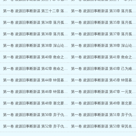
第一卷 凌源旧事断新谋 第三十二章 落月孤灯，一剑封喉（自传章
第一卷 凌源旧事断新谋 第33章 落月孤灯，一剑封喉（自传）二
第一卷 凌源旧事断新谋 第34章 落月孤灯，一剑封喉（自传）三
第一卷 凌源旧事断新谋 第35章 落月孤灯，一剑封喉（自传）四
第一卷 凌源旧事断新谋 第36章 落月孤灯，一剑封喉（自传）五
第一卷 凌源旧事断新谋 第37章 落月孤灯，一剑封喉（自传）六
第一卷 凌源旧事断新谋 第38章 深山论道，浪迹江湖（上）
第一卷 凌源旧事断新谋 第39章 深山论道，浪迹江湖（下）
第一卷 凌源旧事断新谋 第40章 救命之恩，以命相报（上）
第一卷 凌源旧事断新谋 第41章 救命之恩，以命相报（中）
第一卷 凌源旧事断新谋 第42章 救命之恩，以命相报（下）
第一卷 凌源旧事断新谋 第43章 己为难首，择其至安
第一卷 凌源旧事断新谋 第44章 钟晨暮鼓，破庙奇僧（上）
第一卷 凌源旧事断新谋 第45章 钟晨暮鼓，破庙奇僧（中）
第一卷 凌源旧事断新谋 第46章 钟晨暮鼓，破庙奇僧（下）
第一卷 凌源旧事断新谋 第47章 一元复始，万象更新
第一卷 凌源旧事断新谋 第48章 塞北要地，辽东公孙（上）
第一卷 凌源旧事断新谋 第49章 塞北要地，辽东公孙（下）
第一卷 凌源旧事断新谋 第50章 弃子仇心，大瘟遗祸（自传）上
第一卷 凌源旧事断新谋 第51章 弃子仇心，大瘟遗祸（自传）中
第一卷 凌源旧事断新谋 第52章 弃子仇心，大瘟遗祸（自传）下
第一卷 凌源旧事断新谋 第53章 审其名实，慎其所谓（上）