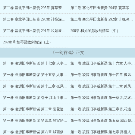
第二卷 塞北平田出新贵 295章 蔓草萦骨，拱木敛魂（中）
第二卷 塞北平田出新贵 294章 蔓草萦骨，拱木敛魂（上）
第二卷 塞北平田出新贵 293章 计挽深情，碧桃复春（下）
第二卷 塞北平田出新贵 292章 计挽深情，碧桃复春（上）
第二卷 塞北平田出新贵 291章 和如琴瑟，故剑情深（下）
290章 和如琴瑟故剑情深（中）
289章 和如琴瑟故剑情深（上）
《一剑吞鸿》正文
第一卷 凌源旧事断新谋 第十七章 人事人情，人义人生（下）
第一卷 凌源旧事断新谋 第十六章 人事人情，人义人生（中）
第一卷 凌源旧事断新谋 第十五章 人事人情，人义人生（上）
第一卷 凌源旧事断新谋 第十四章 孤风蓑影，刀剑无声（自传章）
第一卷 凌源旧事断新谋 第十三章 孤风蓑影，刀剑无声（自传章）
第一卷 凌源旧事断新谋 第十二章 孤风蓑影，刀剑无声（自传章）
第一卷 凌源旧事断新谋 引子 江山往事，帝国烽烟
第一卷 凌源旧事断新谋 第一章 乱花迷眼，盛世太平（上）
第一卷 凌源旧事断新谋 第二章 乱花迷眼，盛世太平（中）
第一卷 凌源旧事断新谋 第三章 乱花迷眼，盛世太平（下）
第一卷 凌源旧事断新谋 第四章 醉翁论政，误失言语
第一卷 凌源旧事断新谋 第五章 城西祭事，狗仗人势（上）
第一卷 凌源旧事断新谋 第六章 城西祭事，狗仗人势（下）
第一卷 凌源旧事断新谋 第七章 路慢人艰，世短情薄