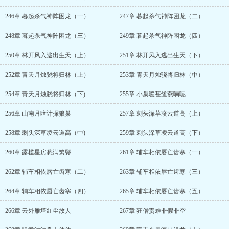
246章 暮起杀气神阵困龙（一）
247章 暮起杀气神阵困龙（二）
248章 暮起杀气神阵困龙（三）
249章 暮起杀气神阵困龙（四）
250章 林开风入逃出生天（上）
251章 林开风入逃出生天（下）
252章 青天月烛骁将归林（上）
253章 青天月烛骁将归林（中）
254章 青天月烛骁将归林（下)
255章 小巢暖甚雏燕喃呢
256章 山南月暗计探狼巢
257章 刺头深草凌云道高（上）
258章 刺头深草凌云道高（中)
259章 刺头深草凌云道高（下）
260章 露槛星房愁满繁鬓
261章 辅车相依唇亡齿寒（一）
262章 辅车相依唇亡齿寒（二）
263章 辅车相依唇亡齿寒（三）
264章 辅车相依唇亡齿寒（四）
265章 辅车相依唇亡齿寒（五）
266章 云外雁塔红尘故人
267章 狂僧责难非假非空