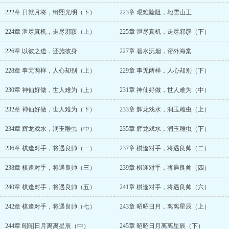
222章 日就月将，缉熙光明（下）
223章 艰难险阻，地雪山王
224章 泄尽真机，走尽邪蹊（上）
225章 泄尽真机，走尽邪蹊（下）
226章 以彼之道，还施彼身
227章 碧水沉烟，帘外海棠
228章 事无两样，人心却别（上）
229章 事无两样，人心却别（下）
230章 神仙好做，世人难为（上）
231章 神仙好做，世人难为（中）
232章 神仙好做，世人难为（下）
233章 辉龙戏水，润玉雕虫（上）
234章 辉龙戏水，润玉雕虫（中）
235章 辉龙戏水，润玉雕虫（下）
236章 棋逢对手，将遇良帅（一）
237章 棋逢对手，将遇良帅（二）
238章 棋逢对手，将遇良帅（三）
239章 棋逢对手，将遇良帅（四）
240章 棋逢对手，将遇良帅（五）
241章 棋逢对手，将遇良帅（六）
242章 棋逢对手，将遇良帅（七）
243章 昭昭日月，离离星辰（上）
244章 昭昭日月离离星辰（中）
245章 昭昭日月离离星辰（下）