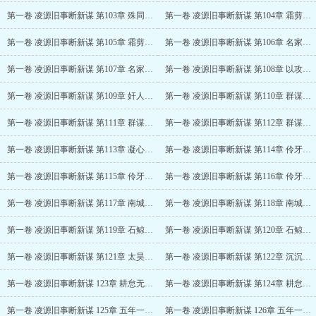
第一卷 凌源旧事断新谋 第103章 殊同显学，短亭归马
第一卷 凌源旧事断新谋 第104章 霜剪凉梦，风捎幽荷（上）
第一卷 凌源旧事断新谋 第105章 霜剪凉梦，风捎幽荷（下）
第一卷 凌源旧事断新谋 第106章 名家巨擘，搅风弄云（上）
第一卷 凌源旧事断新谋 第107章 名家巨擘，搅风弄云（下）
第一卷 凌源旧事断新谋 第108章 以攻为守，转守为攻
第一卷 凌源旧事断新谋 第109章 奸人当官，世族当道
第一卷 凌源旧事断新谋 第110章 群谋定策，古事通今（上）
第一卷 凌源旧事断新谋 第111章 群谋定策，古事通今（中）
第一卷 凌源旧事断新谋 第112章 群谋定策，古事通今（下）
第一卷 凌源旧事断新谋 第113章 凝心聚力，擒龙控虎
第一卷 凌源旧事断新谋 第114章 伶牙辨道，俐齿诛心（上）
第一卷 凌源旧事断新谋 第115章 伶牙辨道，俐齿诛心（中）
第一卷 凌源旧事断新谋 第116章 伶牙辨道，俐齿诛心（下）
第一卷 凌源旧事断新谋 第117章 南城兵事，碧水屠族（上）
第一卷 凌源旧事断新谋 第118章 南城兵事，碧水屠族（下）
第一卷 凌源旧事断新谋 第119章 石鲸戮德，巨枭饮恨（上）
第一卷 凌源旧事断新谋 第120章 石鲸戮德，巨枭饮恨（下）
第一卷 凌源旧事断新谋 第121章 太昊信马，旧恨新仇（自传）
第一卷 凌源旧事断新谋 第122章 沉沉蓬莱，日夕乡思（自传）
第一卷 凌源旧事断新谋 123章 耕怠无获，事辍无功（上）
第一卷 凌源旧事断新谋 第124章 耕怠无获，事辍无功（下）
第一卷 凌源旧事断新谋 125章 五年一剑，杀人诛心（自传）一
第一卷 凌源旧事断新谋 126章 五年一剑，杀人诛心（自传）二