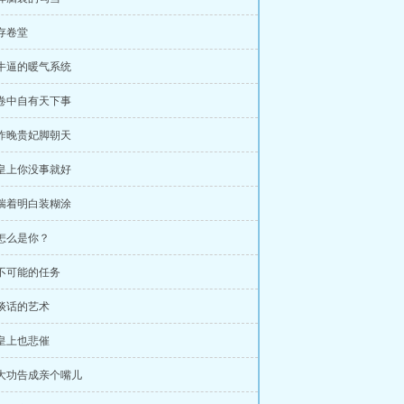
 存卷堂
 牛逼的暖气系统
 卷中自有天下事
 昨晚贵妃脚朝天
 皇上你没事就好
 揣着明白装糊涂
 怎么是你？
 不可能的任务
 谈话的艺术
 皇上也悲催
 大功告成亲个嘴儿