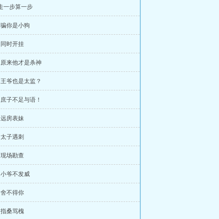
 走一步算一步
章 骗你是小狗
章 同时开挂
章 原来他才是杀神
章 王爷也是太监？
章 庶子不足与语！
章 远房表妹
章 太子遇刺
章 现场勘查
章 小爷不发威
章 舍不得你
章 指桑骂槐