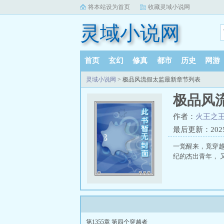
将本站设为首页
收藏灵域小说网
灵域小说网
首页
玄幻
修真
都市
历史
网游
灵域小说网
> 极品风流假太监最新章节列表
极品风
作者：
火王之
最后更新：2025-1
一觉醒来，竟穿越
纪的杰出青年， 又
第1355章 第四个穿越者