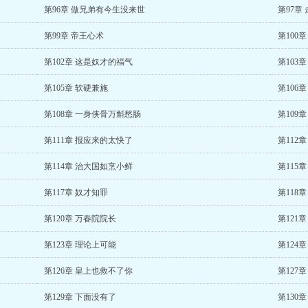
第96章 做兄弟有今生没来世
第97章
第99章 帝王心术
第100
第102章 这是奴才的福气
第103
第105章 软硬兼施
第106
第108章 一身侠骨万斛愁肠
第109
第111章 报应来的太快了
第112
第114章 治大国如烹小鲜
第115
第117章 奴才知罪
第118
第120章 万春院院长
第121
第123章 理论上可能
第124
第126章 皇上也救不了你
第127
第129章 下面没有了
第130