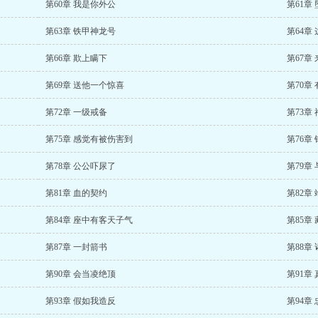
第60章 我是你外公
第61章
第63章 铁甲神龙号
第64章
第66章 欺上瞒下
第67章
第69章 送他一个惊喜
第70章
第72章 一级戒备
第73章
第75章 感觉有被伤害到
第76章
第78章 公公吓尿了
第79章
第81章 血的契约
第82章
第84章 座中有客天子气
第85章
第87章 一封箭书
第88章
第90章 会当凌绝顶
第91章
第93章 假如我造反
第94章