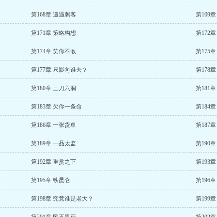
第168章 遭遇刺客
第169
第171章 策略构想
第172
第174章 笑你不敢
第175
第177章 只影向谁去？
第178
第180章 三刀六洞
第181
第183章 欠你一条命
第184
第186章 一张货单
第187
第189章 一品太监
第190
第192章 重赏之下
第193
第195章 铁昆仑
第196
第198章 究竟谁是老大？
第199