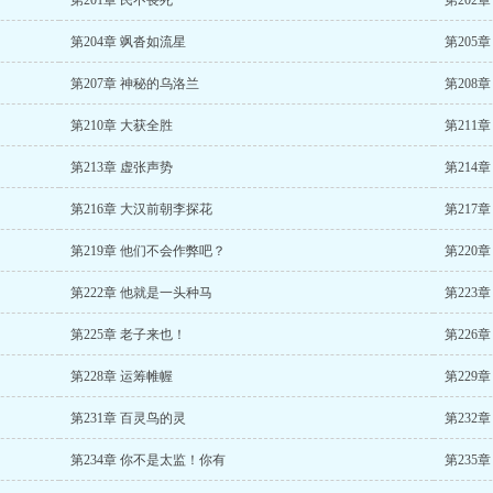
第201章 民不畏死
第202
第204章 飒沓如流星
第205
第207章 神秘的乌洛兰
第208
第210章 大获全胜
第211
第213章 虚张声势
第214
第216章 大汉前朝李探花
第217
第219章 他们不会作弊吧？
第220
第222章 他就是一头种马
第223
第225章 老子来也！
第226
第228章 运筹帷幄
第229
第231章 百灵鸟的灵
第232
第234章 你不是太监！你有
第235