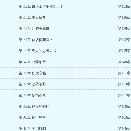
第132章 谁说太监不能封王？
第133
第135章 事出反常
第136
第138章 江东王李世
第139
第141章 你认得我吗？
第142
第144章 男人的思考方式
第145
第147章 北疆形势
第148
第150章 如朕亲临
第151
第153章 坚壁清野
第154
第156章 校场点兵
第157
第159章 秋后的蚂蚱
第160
第162章 铁甲弩车
第163
第165章 关门打狗
第166