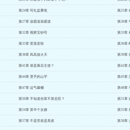
第24章 司礼监秉笔
第25章
第27章 该霸道就霸道
第30章
第32章 视察宝钞司
第33章
第35章 受宠若惊
第36章
第38章 风高放火天
第39章
第41章 谁是幕后主使？
第42章
第44章 烫手的山芋
第45章
第47章 运气爆棚
第48章
第50章 不知道你算不算忠臣？
第51章
第54章 算半个女婿
第55章
第57章 不是苦差是美差
第58章