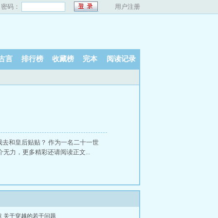
密码：
用户注册
古言
排行榜
收藏榜
完本
阅读记录
我去和皇后贴贴？ 作为一名二十一世
介无力，更多精彩还请阅读正文...
3章 关于穿越的若干问题