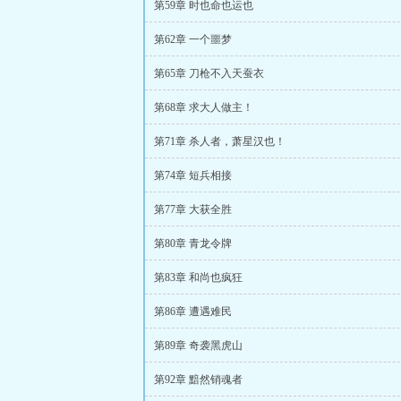
第59章 时也命也运也
第62章 一个噩梦
第65章 刀枪不入天蚕衣
第68章 求大人做主！
第71章 杀人者，萧星汉也！
第74章 短兵相接
第77章 大获全胜
第80章 青龙令牌
第83章 和尚也疯狂
第86章 遭遇难民
第89章 奇袭黑虎山
第92章 黯然销魂者