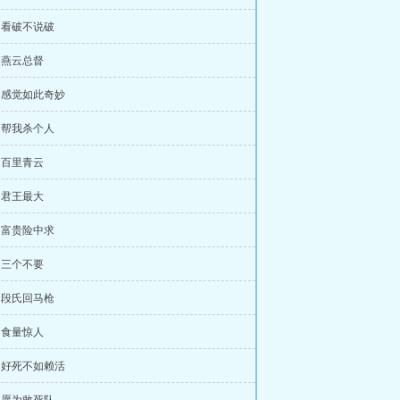
章 看破不说破
章 燕云总督
章 感觉如此奇妙
章 帮我杀个人
章 百里青云
章 君王最大
章 富贵险中求
章 三个不要
章 段氏回马枪
章 食量惊人
章 好死不如赖活