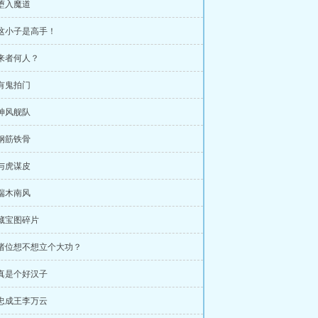
 堕入魔道
 这小子是高手！
 来者何人？
 有鬼拍门
 神风舰队
 钢筋铁骨
 与虎谋皮
 端木南风
 藏宝图碎片
 诸位想不想立个大功？
 真是个好汉子
 忠成王李万云