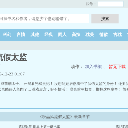
账号：
科幻
言情
其他
经典
同人
高辣
耽美
情欲
古耽
流假太监
王
动作：
加入书架
、
暂无下载
2-23 01:07
成前朝太子。 开局看光柳贵妃！ 没想到她居然看中了我假太监的身份！ 还要
岂能任人鱼肉？ ... 游戏后宫，好不快活！ 联合前朝权贵，推翻这狗皇帝！ 简
《极品风流假太监》最新章节
第1354章 世界上第一辆汽车
第135