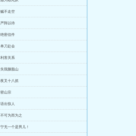
章 愿为敢死队
章 贼不走空
章 严阵以待
章 绝密信件
章 单刀赴会
章 利害关系
章 失我胭脂山
章 夜叉十八抓
章 密山宗
章 语出惊人
章 不可为而为之
章 宁无一个是男儿！