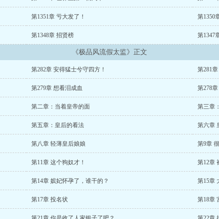
第1351章 亏大发了！
第135
第1348章 招贤榜
第134
《极品风流假太监》正文
第282章 安得猛士兮守四方！
第281
第279章 想看泪成血
第278
第二章：当着皇帝的面
第三章
第五章：皇后的看法
第六章 
第八章 轻薄皇后娘娘
第9章 
第11章 这个狗奴才！
第12章
第14章 嫔妃怀孕了，谁干的？
第15章
第17章 投名状
第18章
第21章 你是收了人家银子了吧？
第22章