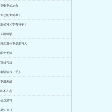
章 恭敬不如从命
章 你想的太简单了
章 王侯将相宁有种乎！
章 未雨绸缪
章 就知道你不是那种人
章 国士无双
章 英雄气短
章 老弱病残三千人
章 不服来战
章 山不在高
章 搞点黑料
章 早知今日