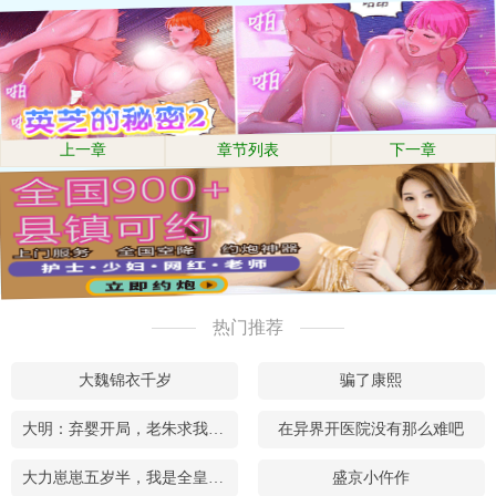
上一章
章节列表
下一章
热门推荐
大魏锦衣千岁
骗了康熙
大明：弃婴开局，老朱求我当皇帝
在异界开医院没有那么难吧
大力崽崽五岁半，我是全皇朝的团宠
盛京小仵作