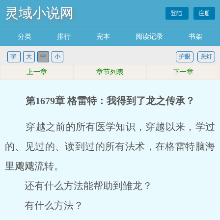
灵域小说网
登陆
注册
分类
排行
完本
阅读记录
书架
字:
大
中
小
护眼
关灯
上一章
章节列表
下一章
第1679章 格雷特：我得到了龙之传承？
穿越之前的所有医学知识，穿越以来，学过
的、见过的、读到过的所有法术，在格雷特脑海
里飕飕流转。
还有什么方法能帮助到雏龙？
有什么方法？