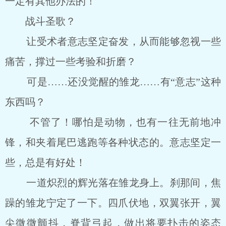
一定有其他办法的！
战斗圣歌？
让受术者意志坚定奋发，从而能够忽视一些
痛苦，撑过一些考验和折磨？
可是……还没觉醒的雏龙……有“意志”这种
东西吗？
不管了！哪怕是动物，也有一往无前地冲
锋，和夹着尾巴逃跑等各种状态的。意志坚定一
些，总是有好处！
一道炽烈的辉光落在雏龙身上。刹那间，焦
躁的雏龙宁定了一下。四爪伏地，双翼张开，翼
尖微微颤抖，脊背弓起，做出将要扑击的姿态