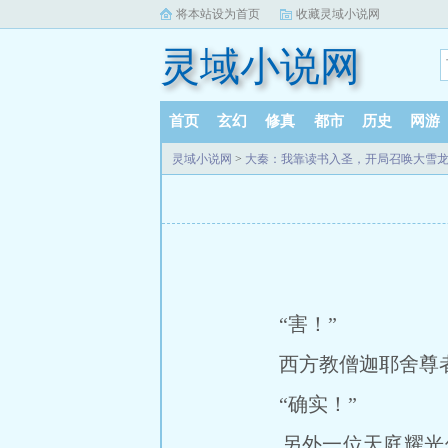
将本站设为首页
收藏灵域小说网
灵域小说网
首页
玄幻
修真
都市
历史
网游
灵域小说网
>
大秦：我靠读书入圣，开局召唤大雪
“害！”
西方教僧迦耶舍尊者叹
“确实！”
另外一位天庭耀光仙