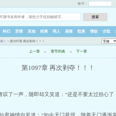
账号：
科幻
言情
其他
经典
同人
高辣
耽美
情欲
古耽
龙骑！
> 第1097章 再次剥夺！！！
上一章
←
章节列表
→
下一章
第1097章 再次剥夺！！！
了一声，随即却又笑道：“还是不要太过担心了！
君神情自若道：“如今天门凝现，随着天门逐渐凝