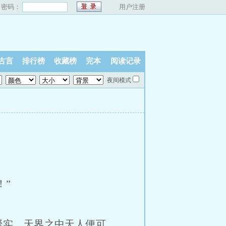
密码：
用户注册
古言
排行榜
收藏榜
完本
阅读记录
夜间模式
”
实，天界之中天人便可