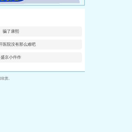
骗了康熙
开医院没有那么难吧
盛京小仵作
者欣赏。