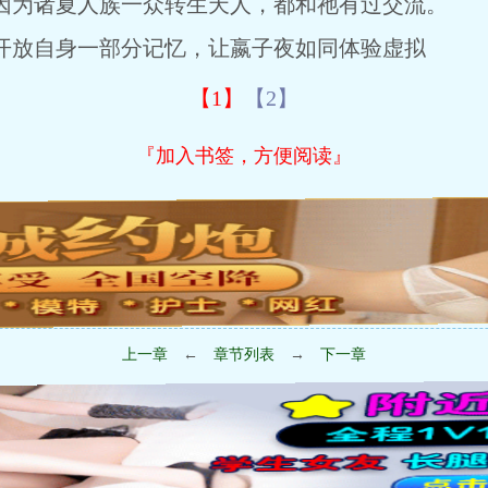
为诸夏人族一众转生天人，都和祂有过交流。
放自身一部分记忆，让嬴子夜如同体验虚拟
【1】
【2】
『加入书签，方便阅读』
上一章
←
章节列表
→
下一章