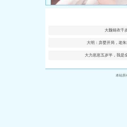
大魏锦衣千
大明：弃婴开局，老朱
大力崽崽五岁半，我是
本站所