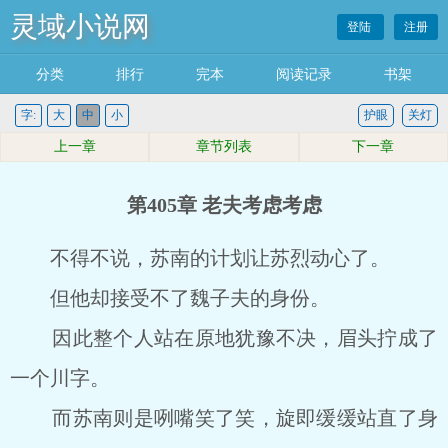
灵域小说网
登陆
注册
分类
排行
完本
阅读记录
书架
字:
大
中
小
护眼
关灯
上一章
章节列表
下一章
第405章 老夫考虑考虑
不得不说，苏南的计划让苏烈动心了。
但他却接受不了魏子夫的身份。
因此整个人站在原地犹豫不决，眉头拧成了
一个川字。
而苏南则是咧嘴笑了笑，旋即缓缓站直了身