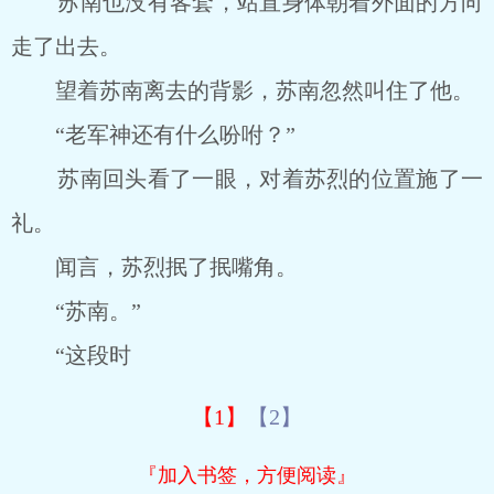
苏南也没有客套，站直身体朝着外面的方向
走了出去。
望着苏南离去的背影，苏南忽然叫住了他。
“老军神还有什么吩咐？”
苏南回头看了一眼，对着苏烈的位置施了一
礼。
闻言，苏烈抿了抿嘴角。
“苏南。”
“这段时
【1】
【2】
『加入书签，方便阅读』