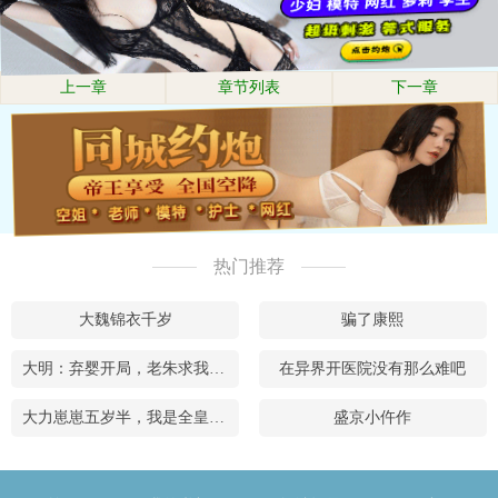
上一章
章节列表
下一章
热门推荐
大魏锦衣千岁
骗了康熙
大明：弃婴开局，老朱求我当皇帝
在异界开医院没有那么难吧
大力崽崽五岁半，我是全皇朝的团宠
盛京小仵作