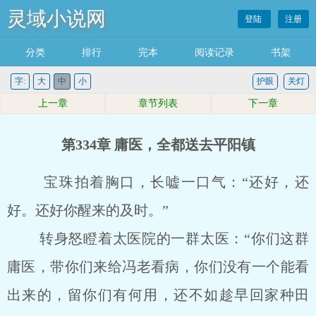
灵域小说网
登陆
注册
分类
排行
完本
阅读记录
书架
字:
大
中
小
护眼
关灯
上一章
章节列表
下一章
第334章 庸医，全都送去平阳镇
宝珠拍着胸口，长嘘一口气：“还好，还
好。还好你醒来的及时。”
转身怒瞪着太医院的一群太医：“你们这群
庸医，带你们来给冯老看病，你们没有一个能看
出来的，留你们有何用，还不如趁早回家种田