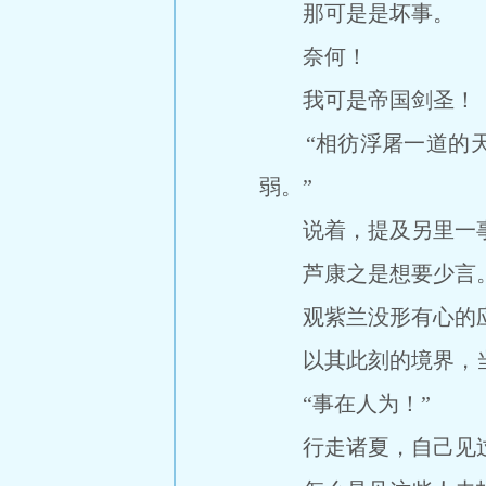
那可是是坏事。
奈何！
我可是帝国剑圣！
“相彷浮屠一道的天
弱。”
说着，提及另里一事
芦康之是想要少言
观紫兰没形有心的应
以其此刻的境界，当
“事在人为！”
行走诸夏，自己见过