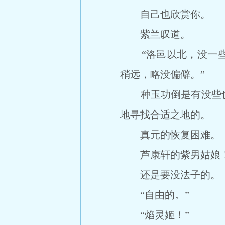
自己也欣赏你。
紫兰叹道。
“洛邑以北，没一些
稍远，略没偏僻。”
种玉功倒是有没些也
地寻找合适之地的。
真元的恢复困难。
芦康轩的紫男姑娘
还是要没法子的。
“自由的。”
“焰灵姬！”