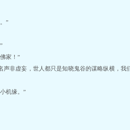
。
。”
”
佛家！”
声非虚妄，世人都只是知晓鬼谷的谋略纵横，我们
小机缘。”