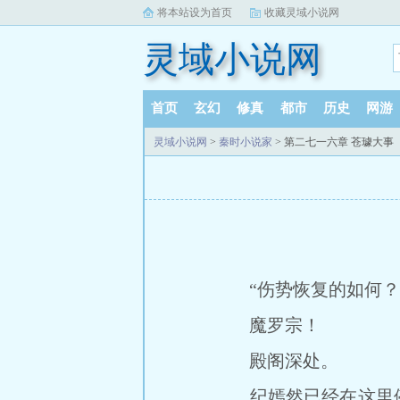
将本站设为首页
收藏灵域小说网
灵域小说网
首页
玄幻
修真
都市
历史
网游
灵域小说网
>
秦时小说家
> 第二七一六章 苍璩大事
“伤势恢复的如何？
魔罗宗！
殿阁深处。
纪嫣然已经在这里停