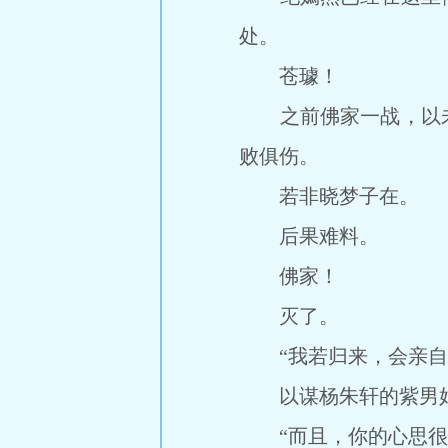
处。
苍璩！
之前佛家一战，以未
败俱伤。
若非晓梦子在。
后果难料。
佛家！
灭了。
“我若归来，会亲自
以谋杨朱轩的紫男
“而且，你的心思很