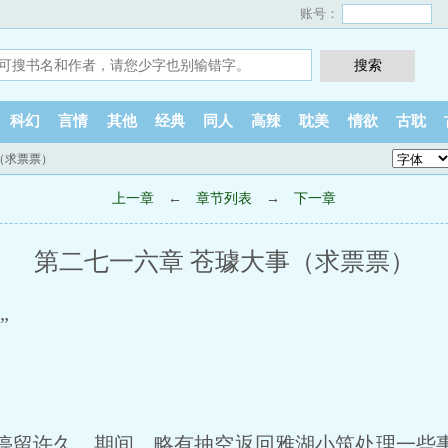
账号：
科幻
言情
其他
经典
同人
高辣
耽美
情欲
古耽
（求票票）
上一章
←
章节列表
→
下一章
第二七一六章 苍璩大事（求票票）
”
留许久，期间，略有抽空返回雅湖小筑处理一些事