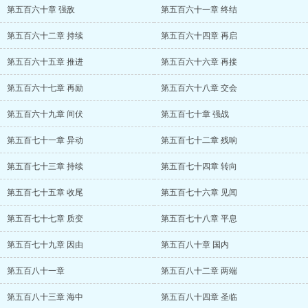
第五百六十章 强敌
第五百六十一章 终结
第五百六十二章 持续
第五百六十四章 再启
第五百六十五章 推进
第五百六十六章 再接
第五百六十七章 再励
第五百六十八章 交会
第五百六十九章 间伏
第五百七十章 强战
第五百七十一章 异动
第五百七十二章 残响
第五百七十三章 持续
第五百七十四章 转向
第五百七十五章 收尾
第五百七十六章 见闻
第五百七十七章 质变
第五百七十八章 平息
第五百七十九章 因由
第五百八十章 国内
第五百八十一章
第五百八十二章 两端
第五百八十三章 海中
第五百八十四章 圣临