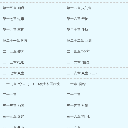
第十五章 顺逆
第十六章 人间道
第十七章 过审
第十八章 牵扯
第十九章 再期
第二十章 徒坊
第二十一章 见闻
第二十二章 叵测
二十三章 骇闻
二十四章 ?各方
二十五章 抵近
二十六章 ?猜疑
二十七章 众生
二十八章 众生（二）
二十九章 ?众生（三）（祝大家国庆快乐，阖家平安）
三十章 ?隐杀
三十一章
三十二章
三十三章 抱团
三十四章 对策
三十五章 暴起
三十六章 ?生死
三十七章 死斗
三十八章