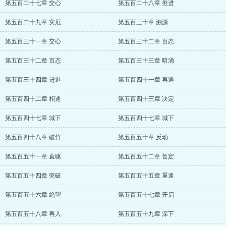
第五百二十七章 交心
第五百二十八章 推进
第五百二十九章 灾厄
第五百三十章 溯源
第五百三十一章 交心
第五百三十二章 百态
第五百三十二章 百态
第五百三十三章 暗涌
第五百三十四章 进退
第五百四十一章 再遇
第五百四十二章 相逢
第五百四十三章 决定
第五百四十七章 城下
第五百四十七章 城下
第五百四十八章 破竹
第五百五十章 反动
第五百五十一章 直驱
第五百五十二章 暂定
第五百五十四章 突破
第五百五十五章 重逢
第五百五十六章 绝望
第五百五十七章 开启
第五百五十八章 再入
第五百五十九章 深下