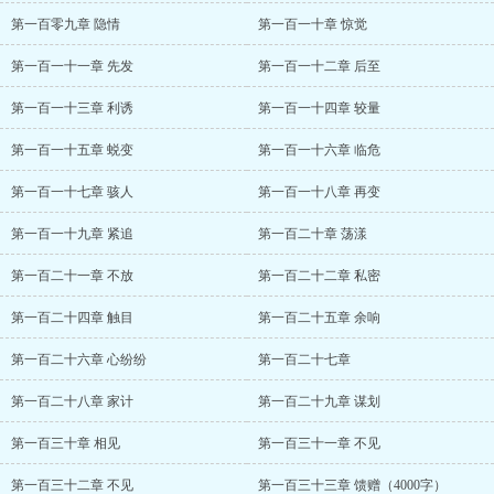
第一百零九章 隐情
第一百一十章 惊觉
第一百一十一章 先发
第一百一十二章 后至
第一百一十三章 利诱
第一百一十四章 较量
第一百一十五章 蜕变
第一百一十六章 临危
第一百一十七章 骇人
第一百一十八章 再变
第一百一十九章 紧追
第一百二十章 荡漾
第一百二十一章 不放
第一百二十二章 私密
第一百二十四章 触目
第一百二十五章 余响
第一百二十六章 心纷纷
第一百二十七章
第一百二十八章 家计
第一百二十九章 谋划
第一百三十章 相见
第一百三十一章 不见
第一百三十二章 不见
第一百三十三章 馈赠（4000字）