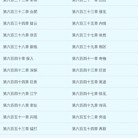
第六百三十二章 牵动
第六百三十一章 旧往
第六百三十二章 合肥
第六百三十三章 撞见
第六百三十四章 疑云
第六百三十五章 内情
第六百三十六章 供言
第六百三十七章 依然
第六百三十八章 新线
第六百三十九章 雨区
第六百四十章 探入
第六百四十一章 奇物
第六百四十二章 深探
第六百四十三章 巨首
第六百四十四章 巨兽
第六百四十五章 尾迹
第六百四十六章 江宁
第六百四十七章 惊见
第六百四十八章 牵扯
第六百四十九章 传讯
第六百五十一章 闪现
第六百五十二章 穷追
第六百五十三章 猛打
第六百五十四章 再获