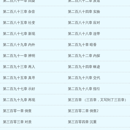
第二百八十一章 回旋
第二百八十二章 反追
第二百八十三章 杂音
第二百八十四章 实验
第二百八十五章 社变
第二百八十六章 应对
第二百八十七章 新现
第二百八十八章 连带
第二百八十九章 内外
第二百九十章 暗香
第二百九十一章 辨明
第二百九十二章 内探
第二百九十三章 再入
第二百九十四章 蛛迹
第二百九十五章 真寻
第二百九十六章 交代
第二百九十七章 示好
第二百九十八章 指引
第二百九十九章 再现
第三百章 （三百章，又写到了三百章）
第三百零一章 倒查
第三百零二章 倒查2
第三百零三章 对质
第三百零四章 沉重