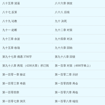
八十五章 淩逼
八十六章 倒攻
八十七 反算
八十八 后续
八十九 论教
九十 决死
九十一 处断
九十二章 对策
九十三章 余波
九十四章 对决
九十五章 收场
九十六章 回响
第九十七章 偶遇 3700字
第九十八章 回馈
第九十八章 再现 （4200大章）求订阅
第一百章 对策（4000字奉上）
第一百零一章 验证
第一百零二章 示好
第一百零三章 奇葩
第一百零四章 再会
第一百零四章
第一百零六章 再临
第一百零七章 洞天
第一百零八章 端倪