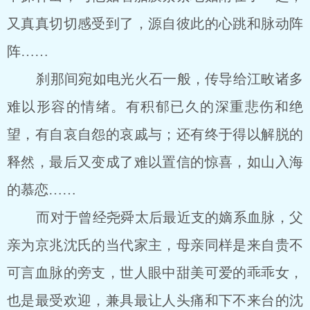
又真真切切感受到了，源自彼此的心跳和脉动阵
阵……
刹那间宛如电光火石一般，传导给江畋诸多
难以形容的情绪。有积郁已久的深重悲伤和绝
望，有自哀自怨的哀戚与；还有终于得以解脱的
释然，最后又变成了难以置信的惊喜，如山入海
的慕恋……
而对于曾经尧舜太后最近支的嫡系血脉，父
亲为京兆沈氏的当代家主，母亲同样是来自贵不
可言血脉的旁支，世人眼中甜美可爱的乖乖女，
也是最受欢迎，兼具最让人头痛和下不来台的沈