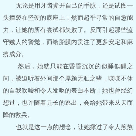
无论是用牙齿撕开自己的手脉，还是试图一
头撞裂在坚硬的底座上；然而超乎寻常的自愈能
力，让她的所有尝试都失败了。反而引起那些监
守贼人的警觉，而给胎膜内贯注了更多安定和麻
痹成分。
然后，她就只能在昏昏沉沉的似睡似醒之
间，被迫听着外间那个厚颜无耻之辈，喋喋不休
的自我吹嘘和令人发呕的表白不断；她也曾经幻
想过，也许随着兄长的逃出，会给她带来从天而
降的救兵。
也就是这一点的想念，让她撑过了令人煎熬