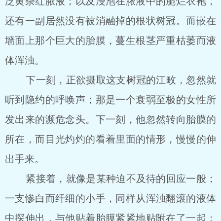
泛黄杂红脓液；以及浸泡在脓液中的脆烂衣袍，
还有一副居然没有被消融掉的根状树冠。而嵌在
墙面上那个巨大的胎膜，蔓生根茎严重枯萎而液
体浑浊。
下一刻，正欲摄取这支树冠的江畋，忽然就
听到隐约的呼唤声；那是一个衰弱至极的女性所
发出来的濒危念头。下一刻，他忽然转向胎膜的
所在，而目光灼灼的看着里面的情形，慢慢的伸
出手来。
紧接着，就像是某种迫不及待的回应一般；
一支惨白而纤细的小手，同样从浑浊翻滚的液体
中探伸出，与他贴着胎膜紧紧地贴附在了一起；