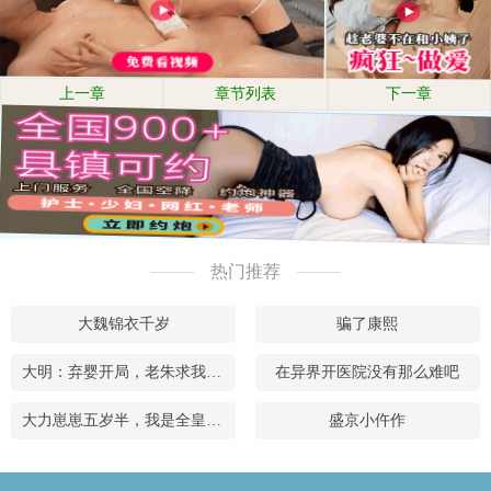
上一章
章节列表
下一章
热门推荐
大魏锦衣千岁
骗了康熙
大明：弃婴开局，老朱求我当皇帝
在异界开医院没有那么难吧
大力崽崽五岁半，我是全皇朝的团宠
盛京小仵作