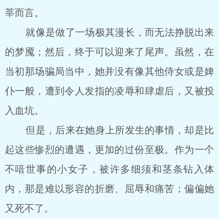
莘而言。
就像是做了一场极其漫长，而无法挣脱出来
的梦魇；然后，终于可以迎来了尾声。虽然，在
当初那场骗局当中，她并没有像其他侍女或是婢
仆一般，遭到令人发指的凌辱和肆虐后，又被投
入血坑。
但是，后来在她身上所发生的事情，却是比
起这些惨烈的遭遇，更加的过份至极。作为一个
不喑世事的小女子，被许多细须和茎条钻入体
内，那是难以形容的折磨、屈辱和痛苦；偏偏她
又死不了。