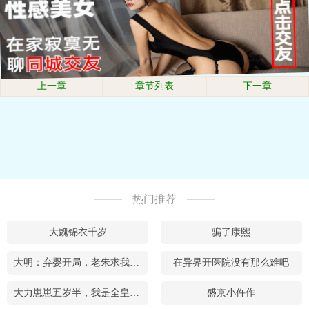
上一章
章节列表
下一章
热门推荐
大魏锦衣千岁
骗了康熙
大明：弃婴开局，老朱求我当皇帝
在异界开医院没有那么难吧
大力崽崽五岁半，我是全皇朝的团宠
盛京小仵作