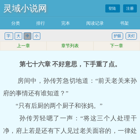
灵域小说网
登陆
注册
分类
排行
完本
阅读记录
书架
字:
大
中
小
护眼
关灯
上一章
章节列表
下一章
第七十六章 不好意思，下手重了点。
房间中，孙传芳急切地道：“前天老关来孙
府的事情还有谁知道？”
“只有后厨的两个厨子和张妈。”
孙传芳轻嗯了一声：“将这三个人处理干
净，府上若是还有下人见过老关面容的，一律处