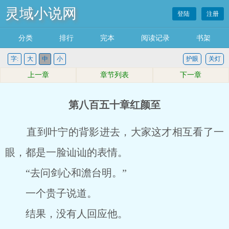
灵域小说网
登陆
注册
分类
排行
完本
阅读记录
书架
字:
大
中
小
护眼
关灯
上一章
章节列表
下一章
第八百五十章红颜至
直到叶宁的背影进去，大家这才相互看了一
眼，都是一脸讪讪的表情。
“去问剑心和澹台明。”
一个贵子说道。
结果，没有人回应他。