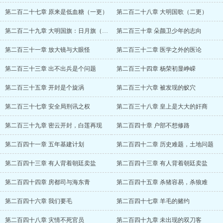
第二百二十七章 原来是低血糖（一更）
第二百二十八章 大明国歌（二更）
第二百二十九章 大明国旗：日月旗（三更）
第二百三十章 朵颜卫少年的志向
第二百三十一章 放大镜与大眼怪
第二百三十二章 医学之外的医论
第二百三十三章 出不出兵是个问题
第二百三十四章 杨荣初显峥嵘
第二百三十五章 开封是个旋涡
第二百三十六章 被发现的蚁穴
第二百三十七章 安全局刑讯之权
第二百三十八章 皇上是大大的奸商
第二百三十九章 密云开封，白莲再现
第二百四十章 户部不想修路
第二百四十一章 五年基建计划
第二百四十二章 历史难题，土地问题
第二百四十三章 有人背着朝廷卖盐
第二百四十三章 有人背着朝廷卖盐
第二百四十四章 房都司与海东青
第二百四十五章 杀猪容易，杀狼难
第二百四十六章 我们要毛
第二百四十七章 羊毛的赌约
第二百四十八章 灾情不死官员
第二百四十九章 未出现的双刀客