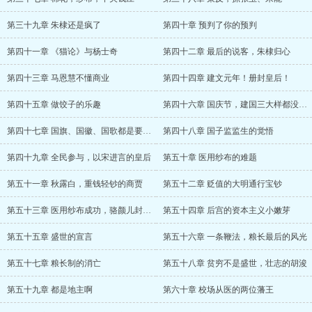
第三十九章 朱棣还是疯了
第四十章 预判了你的预判
第四十一章 《猫论》与杨士奇
第四十二章 最后的说客，朱棣归心
第四十三章 马恩慧不懂商业
第四十四章 建文元年！册封皇后！
第四十五章 做饺子的乐趣
第四十六章 国庆节，建国三大样都没有？
第四十七章 国旗、国徽、国歌都是要有的
第四十八章 国子监监生的觉悟
第四十九章 全民参与，以宋进言的皇后
第五十章 医用纱布的难题
第五十一章 秋露白，重钱轻钞的商贾
第五十二章 贬值的大明通行宝钞
第五十三章 医用纱布成功，骆颜儿封才人
第五十四章 后宫的资本主义小嫩芽
第五十五章 盛世的宣言
第五十六章 一条鞭法，粮长最后的风光
第五十七章 粮长制的消亡
第五十八章 贫穷不是盛世，壮志的胡浚
第五十九章 都是地主啊
第六十章 校场从医的两位藩王