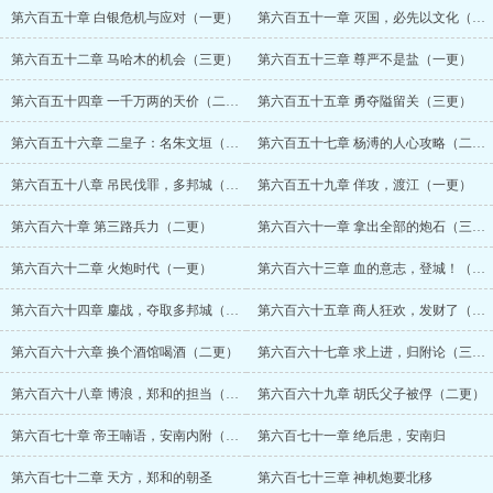
第六百五十章 白银危机与应对（一更）
第六百五十一章 灭国，必先以文化（二更）
第六百五十二章 马哈木的机会（三更）
第六百五十三章 尊严不是盐（一更）
第六百五十四章 一千万两的天价（二更）
第六百五十五章 勇夺隘留关（三更）
第六百五十六章 二皇子：名朱文垣（一更）
第六百五十七章 杨溥的人心攻略（二更）
第六百五十八章 吊民伐罪，多邦城（三更）
第六百五十九章 佯攻，渡江（一更）
第六百六十章 第三路兵力（二更）
第六百六十一章 拿出全部的炮石（三更）
第六百六十二章 火炮时代（一更）
第六百六十三章 血的意志，登城！（二更）
第六百六十四章 鏖战，夺取多邦城（三更）
第六百六十五章 商人狂欢，发财了（一更）
第六百六十六章 换个酒馆喝酒（二更）
第六百六十七章 求上进，归附论（三更）
第六百六十八章 博浪，郑和的担当（一更）
第六百六十九章 胡氏父子被俘（二更）
第六百七十章 帝王喃语，安南内附（三更）
第六百七十一章 绝后患，安南归
第六百七十二章 天方，郑和的朝圣
第六百七十三章 神机炮要北移