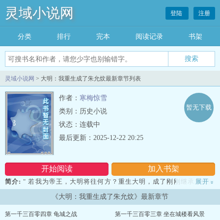
灵域小说网
登陆
注册
分类
排行
完本
阅读记录
书架
灵域小说网
> 大明：我重生成了朱允炆最新章节列表
作者：
寒梅惊雪
暂无下载
类别：历史小说
状态：连载中
最后更新：2025-12-22 20:25
开始阅读
加入书架
简介:
" 若我为帝王，大明将往何方？重生大明，成了刚刚继承皇位的
展开
»
建文帝朱允炆，整饬朝纲，开设内阁，裁军十万，组建新军，谋划藩
《大明：我重生成了朱允炆》最新章节
王，改良税制，推行商法，北征蒙古，收回安南，猎取琉球，改名台
湾，布局“一带一路”，路通西域，海通南洋北美，修撰《建文大
第一千三百零四章 龟城之战
第一千三百零三章 坐在城楼看风景