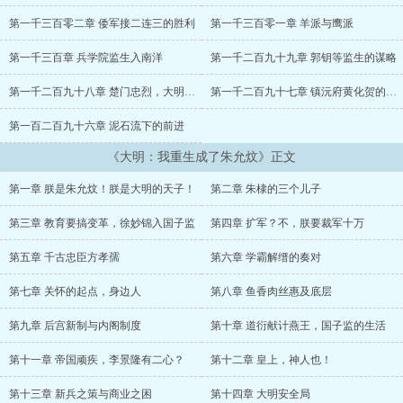
典》，迁都北京，肃清宇内，创不朽之功业，开万世之太平。朕是朱
允炆，是大明帝王！" ...
第一千三百零二章 倭军接二连三的胜利
第一千三百零一章 羊派与鹰派
第一千三百章 兵学院监生入南洋
第一千二百九十九章 郭钥等监生的谋略
第一千二百九十八章 楚门忠烈，大明义士
第一千二百九十七章 镇沅府黄化贺的醒悟
第一百二百九十六章 泥石流下的前进
《大明：我重生成了朱允炆》正文
第一章 朕是朱允炆！朕是大明的天子！
第二章 朱棣的三个儿子
第三章 教育要搞变革，徐妙锦入国子监
第四章 扩军？不，朕要裁军十万
第五章 千古忠臣方孝孺
第六章 学霸解缙的奏对
第七章 关怀的起点，身边人
第八章 鱼香肉丝惠及底层
第九章 后宫新制与内阁制度
第十章 道衍献计燕王，国子监的生活
第十一章 帝国顽疾，李景隆有二心？
第十二章 皇上，神人也！
第十三章 新兵之策与商业之困
第十四章 大明安全局