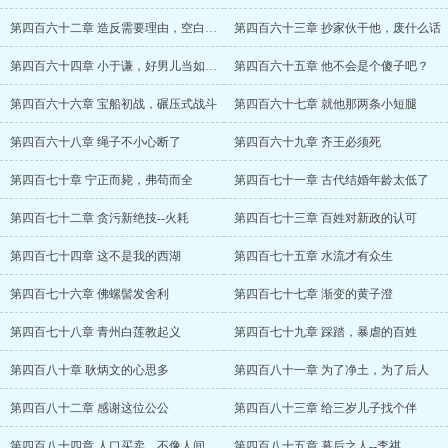
第四百六十二章 造反需要理由，空白的旨意
第四百六十三章 抄家伙干他，废什么话
第四百六十四章 小于谦，好男儿当如文天祥
第四百六十五章 他不会是个傻子吧？
第四百六十六章 宝船初战，碾压式战斗
第四百六十七章 就他那两条小短腿
第四百六十八章 绳子不小心断了
第四百六十九章 齐王必须死
第四百七十章 宁正而毙，弗苟而全
第四百七十一章 古代结婚年龄太低了
第四百七十二章 贪污新绝技--火耗
第四百七十三章 百姓对新政的认可
第四百七十四章 这不是我的西湖
第四百七十五章 水流才有众生
第四百七十六章 佛螺髻发舍利
第四百七十七章 渐变的黄子澄
第四百七十八章 青州白莲教起义
第四百七十九章 踩踏，暴虐的百姓
第四百八十章 耿炳文的心思多
第四百八十一章 为了净土，为了后人
第四百八十二章 感谢这位公公
第四百八十三章 给三岁儿子找个伴
第四百八十四章 人口买卖，不像人间
第四百八十五章 幕后之人--李祺