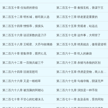
第二百五十章 任知府的密信
第二百五十一章 奏报玄机，善谋宁王
第二百五十二章 明长城，都司新人选
第二百五十三章 哄老婆是重要的
第二百五十四章 憎恨乖，摸摸头
第二百五十五章 旁观者，站远点
第二百五十六章 说话算数的是刀子
第二百五十七章 这件事，大明管了
第二百五十八章 王昭君、大乔与收继婚
第二百五十九章 绝美妣吉，傲骨梁道明
第二百六十章 密集弹章，图穷匕见
第二百六十一章 吃人的麻袋
第二百六十二章 一百骑兵破三千
第二百六十三章 杀猪与杀狼的区别
第二百六十四章 旧港宣慰司
第二百六十五章 俘虏是货物，商人在投机
第二百六十六章 又是一根稻草
第二百六十七章 勾魂夺魄，阴谋无声
第二百六十八章 被洗脑的阿都沁
第二百六十九章 演技是一种手段
第二百七十章 不甘心的红楼沫儿
第二百七十一章 血染县衙，受伤同知