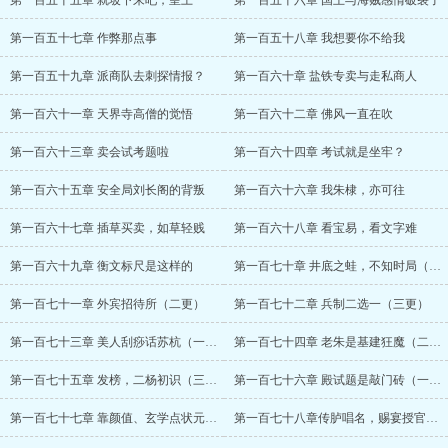
第一百五十五章 就坡下来吧，皇上
第一百五十六章 国王与海贼感情破裂了
第一百五十七章 作弊那点事
第一百五十八章 我想要你不给我
第一百五十九章 派商队去刺探情报？
第一百六十章 盐铁专卖与走私商人
第一百六十一章 天界寺高僧的觉悟
第一百六十二章 佛风一直在吹
第一百六十三章 卖会试考题啦
第一百六十四章 考试就是坐牢？
第一百六十五章 安全局刘长阁的背叛
第一百六十六章 我朱棣，亦可往
第一百六十七章 插草买卖，如草轻贱
第一百六十八章 看宝易，看文字难
第一百六十九章 衡文标尺是这样的
第一百七十章 井底之蛙，不知时局（一更）
第一百七十一章 外宾招待所（二更）
第一百七十二章 兵制二选一（三更）
第一百七十三章 美人刮痧话苏杭（一更）
第一百七十四章 老朱是基建狂魔（二更）
第一百七十五章 发榜，二杨初识（三更）
第一百七十六章 殿试题是敲门砖（一更）
第一百七十七章 靠颜值、玄学点状元（二更
第一百七十八章传胪唱名，赐宴授官（三更）