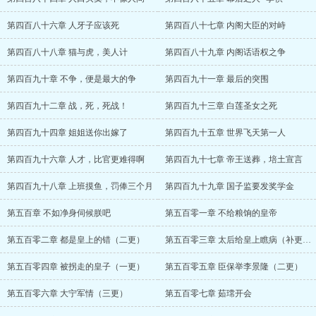
第四百八十六章 人牙子应该死
第四百八十七章 内阁大臣的对峙
第四百八十八章 猫与虎，美人计
第四百八十九章 内阁话语权之争
第四百九十章 不争，便是最大的争
第四百九十一章 最后的突围
第四百九十二章 战，死，死战！
第四百九十三章 白莲圣女之死
第四百九十四章 姐姐送你出嫁了
第四百九十五章 世界飞天第一人
第四百九十六章 人才，比官更难得啊
第四百九十七章 帝王送葬，培土宣言
第四百九十八章 上班摸鱼，罚俸三个月
第四百九十九章 国子监要发奖学金
第五百章 不如净身伺候朕吧
第五百零一章 不给粮饷的皇帝
第五百零二章 都是皇上的错（二更）
第五百零三章 太后给皇上瞧病（补更一）
第五百零四章 被拐走的皇子（一更）
第五百零五章 臣保举李景隆（二更）
第五百零六章 大宁军情（三更）
第五百零七章 茹瑺开会