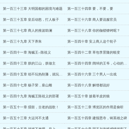
第一百三十三章 大明国都的困境与难题
第一百三十四章 要，不要，要
第一百三十五章 皇后动怒，打人板子
第一百三十六章 商人要说服官员
第一百三十七章 商人的推波助澜
第一百三十八章 你的枷锁镣铐呢？
第一百三十九章 天下养朱
第一百四十章 安上商人这个轮子
第一百四十一章 海贼王--陈祖义
第一百四十二章 草包李景隆的蜕变
第一百四十三章 朕的江山，朕做主
第一百四十四章 阔绰的王爷，心动的藩王
第一百四十五章 咱不玩热削藩，就玩阳谋
第一百四十六章 三个男人一出戏
第一百四十七章 杨子荣，座山雕
第一百四十八章 解缙都说好
第一百四十九章 海贼王陈祖义的部署
第一百五十章 披着羊皮的狼
第一百五十一章 擂鼓，古老的战歌！
第一百五十二章 博览区的作用是偷听
第一百五十三章 大运河不太通
第一百五十四章 建报恩寺，铸英雄之碑