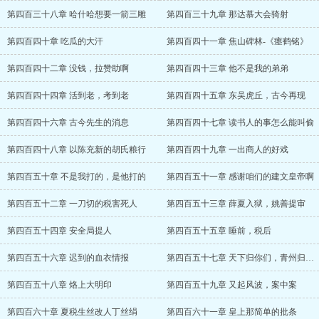
第四百三十八章 哈什哈想要一箭三雕
第四百三十九章 那达慕大会骑射
第四百四十章 吃瓜的大汗
第四百四十一章 焦山碑林-《瘗鹤铭》
第四百四十二章 没钱，拉赞助啊
第四百四十三章 他不是我的弟弟
第四百四十四章 活到老，考到老
第四百四十五章 东吴虎丘，古今再现
第四百四十六章 古今先生的消息
第四百四十七章 读书人的事怎么能叫偷
第四百四十八章 以陈充新的胡氏粮行
第四百四十九章 一出商人的好戏
第四百五十章 不是我打的，是他打的
第四百五十一章 感谢咱们的建文皇帝啊
第四百五十二章 一刀切的税害死人
第四百五十三章 薛夏入狱，姚善提审
第四百五十四章 安全局提人
第四百五十五章 睡前，税后
第四百五十六章 迟到的血衣情报
第四百五十七章 天下归你们，青州归我们
第四百五十八章 烙上大明印
第四百五十九章 又起风波，案中案
第四百六十章 夏税生丝改人丁丝绢
第四百六十一章 皇上那简单的批条