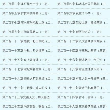
第二百零三章 东厂横空出世（一更）
第二百零四章 帖木儿帝国的野心（二更）
第二百零五章 罗贯中的落幕（三更）
第二百零六章 设置个小学（一更）
第二百零七章 石灰石与混凝土路（二更）
第二百零八章 混凝土路，要搞基建（三更）
第二百零九章 心肺复苏救人（一更）
第二百一十章 新医学之论（二更）
第二百一十一章 随我一起出关吧（三更）
第二百一十二章 八大晋商的大商队（一更）
第二百一十三章 中秋，月饼旧事（二更）
第二百一十四章 宁王观人醉酒（三更）
第二百一十五章 皇上要授课（一更）
第二百一十六章 新式教学，帝王论（二更）
第二百一十七章 淑妃句容省亲（三更）
第二百一十八章 君臣佐使的火药（一更）
第二百一十九章 颗粒火药是王道（二更）
第二百二十章 有敌人是一件好事（三更）
第二百二十一章 二炮局，缺人的很（一更）
第二百二十二章 善贪的都有脑子（二更）
第二百二十三章安南天变，黎氏篡位（三更）
第二百二十四章 古今，吉令（一更）
第二百二十五章 句容郭氏、骆氏（二更）
第二百二十六章 三佛齐的夜战（三更）