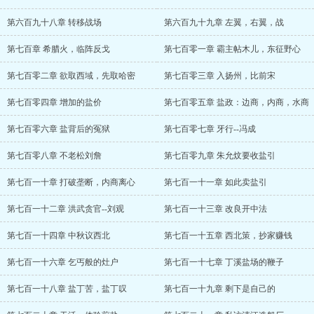
第六百九十八章 转移战场
第六百九十九章 左翼，右翼，战
第七百章 希腊火，临阵反戈
第七百零一章 霸主帖木儿，东征野心
第七百零二章 欲取西域，先取哈密
第七百零三章 入扬州，比前宋
第七百零四章 增加的盐价
第七百零五章 盐政：边商，内商，水商
第七百零六章 盐背后的冤狱
第七百零七章 牙行--冯成
第七百零八章 不老松刘詹
第七百零九章 朱允炆要收盐引
第七百一十章 打破垄断，内商离心
第七百一十一章 如此卖盐引
第七百一十二章 洪武贪官--刘观
第七百一十三章 改良开中法
第七百一十四章 中秋议西北
第七百一十五章 西北策，抄家赚钱
第七百一十六章 乞丐般的灶户
第七百一十七章 丁溪盐场的鞭子
第七百一十八章 盐丁苦，盐丁叹
第七百一十九章 剩下是自己的