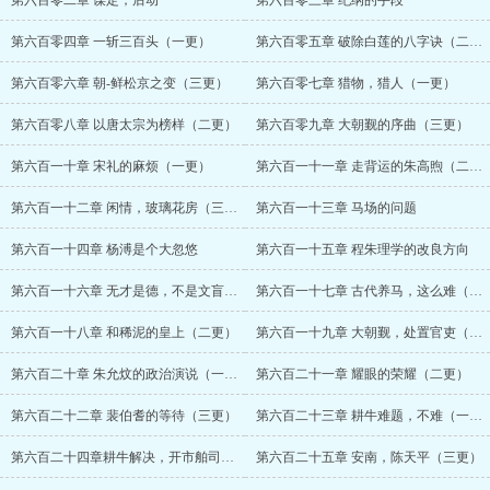
第六百零二章 谋定，后动
第六百零三章 纪纲的手段
第六百零四章 一斩三百头（一更）
第六百零五章 破除白莲的八字诀（二更）
第六百零六章 朝-鲜松京之变（三更）
第六百零七章 猎物，猎人（一更）
第六百零八章 以唐太宗为榜样（二更）
第六百零九章 大朝觐的序曲（三更）
第六百一十章 宋礼的麻烦（一更）
第六百一十一章 走背运的朱高煦（二更）
第六百一十二章 闲情，玻璃花房（三更）
第六百一十三章 马场的问题
第六百一十四章 杨溥是个大忽悠
第六百一十五章 程朱理学的改良方向
第六百一十六章 无才是德，不是文盲是德
第六百一十七章 古代养马，这么难（一更）
第六百一十八章 和稀泥的皇上（二更）
第六百一十九章 大朝觐，处置官吏（三更）
第六百二十章 朱允炆的政治演说（一更）
第六百二十一章 耀眼的荣耀（二更）
第六百二十二章 裴伯耆的等待（三更）
第六百二十三章 耕牛难题，不难（一更）
第六百二十四章耕牛解决，开市舶司（二更）
第六百二十五章 安南，陈天平（三更）