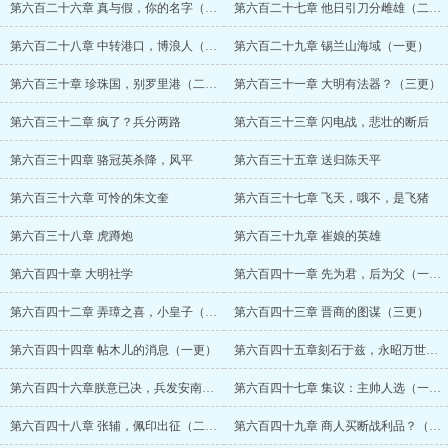
第六百二十六章 真与假，你的名字（一更）
第六百二十七章 他日引刀分雌雄（二更）
第六百二十八章 中转港口，博浪人（三更）
第六百二十九章 锡兰山海域（一更）
第六百三十章 珍珠国，别罗里港（二更）
第六百三十一章 大明有法器？（三更）
第六百三十二章 疯了？兵分两路
第六百三十三章 闪电战，悲壮的断后
第六百三十四章 骆冠英杀降，风平
第六百三十五章 送归陈天平
第六百三十六章 可怜的朱文奎
第六百三十七章 飞天，哦不，是飞猪
第六百三十八章 虎蹲炮
第六百三十九章 崔娘的英雄
第六百四十章 大明社学
第六百四十一章 先为君，后为父（一更）
第六百四十二章 弄璋之喜，小皇子（二更）
第六百四十三章 晋商的图谋（三更）
第六百四十四章 帖木儿的消息（一更）
第六百四十五章刻石于兹，永昭万世（二更）
第六百四十六章朕意已决，兵发安南（三更）
第六百四十七章 集议：主帅人选（一更）
第六百四十八章 张辅，佩印出征（二更）
第六百四十九章 商人买断战利品？（三更）