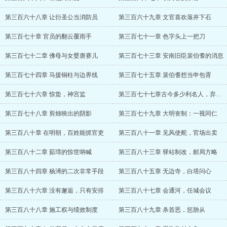
第三百六十八章 让衍圣公当消防员
第三百六十九章 文官喜欢落井下石
第三百七十章 官员的翻云覆雨手
第三百七十一章 色字头上一把刀
第三百七十二章 佛母与女婴唐赛儿
第三百七十三章 安南旧臣裴伯耆的消息
第三百七十四章 马援铜柱与边界线
第三百七十五章 裴伯耆想当申包胥
第三百七十六章 惊蛰，神宫监
第三百七十七章古今多少利名人，弃命斗争功
第三百七十八章 剪烛映出的阴影
第三百七十九章 大明丧制：一视同仁
第三百八十章 在明朝，百姓能抓官吏
第三百八十一章 见风使舵，官场出卖
第三百八十二章 茹瑺的惊世呐喊
第三百八十三章 驿站制改，邮局方略
第三百八十四章 杨溥的二次非常手段
第三百八十五章 无边寺，白塔问心
第三百八十六章 没有邂逅，只有安排
第三百八十七章 会通河，任城会议
第三百八十八章 施工权与绩效制度
第三百八十九章 杀首恶，惩胁从