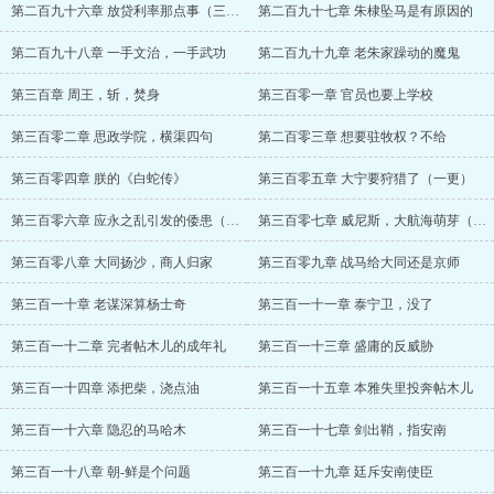
第二百九十六章 放贷利率那点事（三更）
第二百九十七章 朱棣坠马是有原因的
第二百九十八章 一手文治，一手武功
第二百九十九章 老朱家躁动的魔鬼
第三百章 周王，斩，焚身
第三百零一章 官员也要上学校
第三百零二章 思政学院，横渠四句
第二百零三章 想要驻牧权？不给
第三百零四章 朕的《白蛇传》
第三百零五章 大宁要狩猎了（一更）
第三百零六章 应永之乱引发的倭患（二更）
第三百零七章 威尼斯，大航海萌芽（三更）
第三百零八章 大同扬沙，商人归家
第三百零九章 战马给大同还是京师
第三百一十章 老谋深算杨士奇
第三百一十一章 泰宁卫，没了
第三百一十二章 完者帖木儿的成年礼
第三百一十三章 盛庸的反威胁
第三百一十四章 添把柴，浇点油
第三百一十五章 本雅失里投奔帖木儿
第三百一十六章 隐忍的马哈木
第三百一十七章 剑出鞘，指安南
第三百一十八章 朝-鲜是个问题
第三百一十九章 廷斥安南使臣