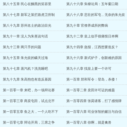
第八十五章 民心在黝黑的笑容里
第八十六章 朱棣论局：五年窗口期
第八十七章 新军之策拦路虎卫所制
第八十八章 悲壮的军屯，无奈的朱允炆
第八十九章 苏州名士的政治目光
第九十章 官僚养成所的弊病
第九十一章 没人为朱熹说句话
第九十二章 皇上似乎很痛恨日本啊
第九十三章 两只手的问题
第九十四章 急报，江西想要造反？
第九十五章 朱允炆的瞒天过海
第九十六章 新式炉子，创新难的原因
第九十七章 蒸汽机？洗洗睡吧
第九十八章 找皇上要一个许可
第九十九章 朱高煦也有造反基因
第一百章 郑和军令：登岛，杀倭！
第一百零一章 来吧，办一场辩论赛
第一百零二章 卖田许可证的难题
第一百零三章 商卖屯田，试点北平
第一百零四章 张昺请客，打了感情牌
第一百零五章 鱼之大，一个人吃不下
第一百零六章 司业张智的赌注与自信
第一百零七章 辩论开局，三席之争
第一百零八章 你啊，就是禽兽