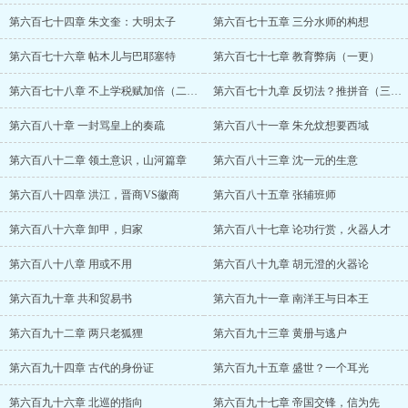
第六百七十四章 朱文奎：大明太子
第六百七十五章 三分水师的构想
第六百七十六章 帖木儿与巴耶塞特
第六百七十七章 教育弊病（一更）
第六百七十八章 不上学税赋加倍（二更）
第六百七十九章 反切法？推拼音（三更）
第六百八十章 一封骂皇上的奏疏
第六百八十一章 朱允炆想要西域
第六百八十二章 领土意识，山河篇章
第六百八十三章 沈一元的生意
第六百八十四章 洪江，晋商VS徽商
第六百八十五章 张辅班师
第六百八十六章 卸甲，归家
第六百八十七章 论功行赏，火器人才
第六百八十八章 用或不用
第六百八十九章 胡元澄的火器论
第六百九十章 共和贸易书
第六百九十一章 南洋王与日本王
第六百九十二章 两只老狐狸
第六百九十三章 黄册与逃户
第六百九十四章 古代的身份证
第六百九十五章 盛世？一个耳光
第六百九十六章 北巡的指向
第六百九十七章 帝国交锋，信为先