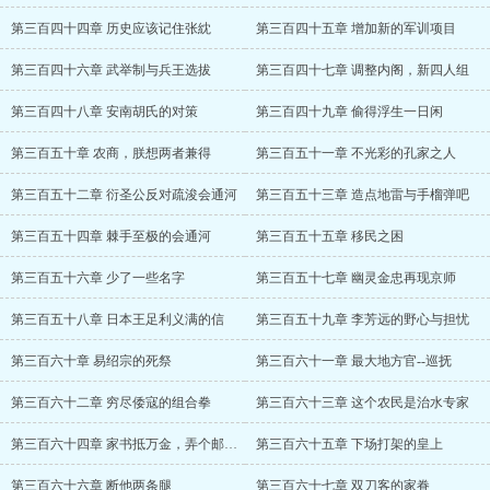
第三百四十四章 历史应该记住张紞
第三百四十五章 增加新的军训项目
第三百四十六章 武举制与兵王选拔
第三百四十七章 调整内阁，新四人组
第三百四十八章 安南胡氏的对策
第三百四十九章 偷得浮生一日闲
第三百五十章 农商，朕想两者兼得
第三百五十一章 不光彩的孔家之人
第三百五十二章 衍圣公反对疏浚会通河
第三百五十三章 造点地雷与手榴弹吧
第三百五十四章 棘手至极的会通河
第三百五十五章 移民之困
第三百五十六章 少了一些名字
第三百五十七章 幽灵金忠再现京师
第三百五十八章 日本王足利义满的信
第三百五十九章 李芳远的野心与担忧
第三百六十章 易绍宗的死祭
第三百六十一章 最大地方官--巡抚
第三百六十二章 穷尽倭寇的组合拳
第三百六十三章 这个农民是治水专家
第三百六十四章 家书抵万金，弄个邮政吧
第三百六十五章 下场打架的皇上
第三百六十六章 断他两条腿
第三百六十七章 双刀客的家眷