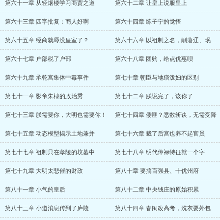
第六十一章 从轻烟楼学习商贾之道
第六十二章 让皇上说服皇上
第六十三章 四字批复：商人好啊
第六十四章 练子宁的觉悟
第六十五章 经商就辱没皇室了？
第六十六章 以祖制之名，削藩辽、珉二王？
第六十七章 户部税了户部
第六十八章 团购，给点优惠呗
第六十九章 承乾宫集体中毒事件
第七十章 朝臣与地痞泼妇的区别
第七十一章 影帝朱棣的政治秀
第七十二章 朕说完了，该你了
第七十三章 朕需要你，大明也需要你！
第七十四章 倭匪？悉数斩诀，无需受降
第七十五章 动态模型揭示土地兼并
第七十六章 裁了后宫也养不起官员
第七十七章 祖制只在孝陵的坟墓中
第七十八章 明代俸禄特征就一个字
第七十九章 大明太悲催的财政
第八十章 要搞百强县、十优州府
第八十一章 小气的皇后
第八十二章 中央钱庄的原始积累
第八十三章 小道消息传到了庐陵
第八十四章 春闱改高考，洗衣要外包