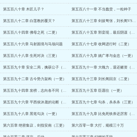
第五百八十章 木匠儿子？
第五百八十一章 不当蠢货，一粒种子
第五百八十二章 白莲教的覆灭？
第五百八十三章 剑拔弩张，刘长阁VS李芳
第五百八十四章 佛母之死（二更）
第五百八十五章 郭栾现，最后阴谋（三更）
第五百八十六章 马射困境与马场问题
第五百八十七章 收网进行时（二更）
第五百八十八章 生死对决（三更）
第五百八十九章 姚广孝与金忠（一更）
第五百九十章 安全二局，擒获公子（二更）
第五百九十一章 大魄力，退还赌资（三更）
第五百九十二章 古今势力架构（一更）
第五百九十三章 刘长阁回京（二更）
第五百九十四章 发榜，志向各不同（三更）
第五百九十五章 臣愿往（一更）
第五百九十六章 平西侯沐晟的论断（二更）
第五百九十七章 勾杀，杀杀杀（三更）
第五百九十八章 黑笔勾决（一更）
第五百九十九章 比免死铁券还厉害（二更）
第六百章 绝密集议，剑指安南（三更）
第六百零一章 大打，规模三十万