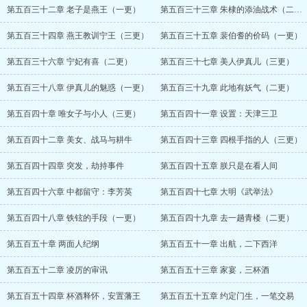
第五百三十二章 老子是燕王（一更）
第五百三十三章 朱棣的添油战术（二更）
第五百三十四章 燕王教训宁王（三更）
第五百三十五章 裴伯耆的价码（一更）
第五百三十六章 宁妃有喜（二更）
第五百三十七章 美人伊真儿（三更）
第五百三十八章 伊真儿的魅惑（一更）
第五百三十九章 此地有妖气（二更）
第五百四十章 唯女子与小人（三更）
第五百四十一章 设置：天津三卫
第五百四十二章 美女、战马与耕牛
第五百四十三章 四根手指的人（三更）
第五百四十四章 突发，劫持事件
第五百四十五章 朕只是在看人间
第五百四十六章 中都留守：李芳英
第五百四十七章 大明《武举法》
第五百四十八章 铁铉的手段（一更）
第五百四十九章 去一趟青楼（二更）
第五百五十章 两面人纪纲
第五百五十一章 出航，二下西洋
第五百五十二章 凌厉的审讯
第五百五十三章 家宴，三杯酒
第五百五十四章 杯酒释怀，安置藩王
第五百五十五章 约定门生，一笔交易