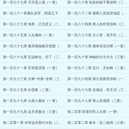
第一百七十九章 天灾是人祸（一更）
第一百八十章 知县的孩子要放狗（二更）
第一百八十一章暴乱杀官，阳谋之下（三更）
第一百八十二章 通商入贡如异地恋（一更）
第一百八十三章 海禁，已无意义（二更）
第一百八十四章 商人的外贸清单（三更）
第一百八十五章 人生腐肉（一更）
第一百八十六章 文人骨，死不朽（二更）
第一百八十七章 最高规格赈灾使团（三更）
第一百八十八章 都来尝尝沙粥（一更）
第一百八十九章 定远粮仓，空了（二更）
第一百九十章 神秘的古今今古（三更）
第一百九十一章 官府耍流氓（一更）
第一百九十二章 定计，天价粮（二更）
第一百九十三章 京察+外察=全察（三更）
第一百九十四章 我才是救世弥勒（一更）
第一百九十五章 白莲教（二更）
第一百九十六章 忠魂信，帝王泪（三更）
第一百九十七章 火柴人奏折（一更）
第一百九十八章 商人的渴望（二更）
第一百九十九章 走关资敌去（三更）
第二百章 臣请灾民入京师（一更）
第二百零一章 你管这东西叫火铳（二更）
第二百零二章 敕令：设二炮局（三更）