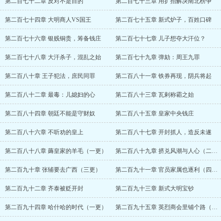
第二百七十二章 反对不是目的
第二百七十三章 用扩招解决南北榜争
第二百七十四章 大明商人VS国王
第二百七十五章 新式炉子，百姓口碑
第二百七十六章 银贱铜贵，筹备钱庄
第二百七十七章 儿子想夺大汗位？
第二百七十八章 大汗杀子，混乱之始
第二百七十九章 弹劾：周王九罪
第二百八十章 王子犯法，庶民同罪
第二百八十一章 铁券再现，阴兵将起
第二百八十二章 最毒：儿媳妇的心
第二百八十三章 瓦剌称霸之始
第二百八十四章 朝廷不能是守财奴
第二百八十五章 皇家中央钱庄
第二百八十六章 不听劝的皇上
第二百八十七章 开封抓人，造反未遂
第二百八十八章 薅皇家的羊毛（一更）
第二百八十九章 挤兑风潮与人心（二更）
第二百九十章 张辅要去广西（三更）
第二百九十一章 官员家属也逐利（四更）
第二百九十二章 齐泰被贬开封
第二百九十三章 新式大明宝钞
第二百九十四章 哈什哈的时代（一更）
第二百九十五章 英烈商会里铺个路（二更）