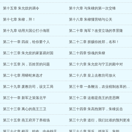
第十五章 朱允炆的调令
第十六章 与朱棣的第一次交锋
第十七章 朱棣，拜！
第十八章 朱棣懂营销与公关
第十九章 动用大国公打小海匪
第二十章 海军？改变立场的李景隆
第二十一章 四叔，给你要个人
第二十二章 朕赐你姓郑，名和！
第二十三章 朱允炆的家宴易封国
第二十四章 惊魂的朱棣
第二十五章 兴，百姓苦的问题
第二十六章 朱允炆与宁王的殿中对
第二十七章 用蟒蛇来选才
第二十八章 皇上去教坊司放火
第二十九章 废教坊司，设文工局
第三十章 一条鞭法，农业税制改革的起点
第三十一章 新军之策落北平
第三十二章 这都是燕王的意思啊
第三十三章 离心的燕王三卫
第三十四章 朱高煦测字，朱棣反击
第三十五章 燕王府开了养殖场
第三十六章 道衍，我们比谁的预判更准
第三十七章 棉花，纱布，中央钱庄
第三十八章 策反，抓张玉、朱能