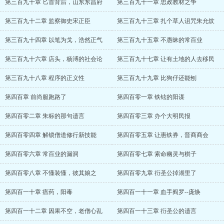
第三百九十章 匕首背后，山东东昌府
第三百九十一章 思政教材之争
第三百九十二章 监察御史宋正臣
第三百九十三章 扎个草人诅咒朱允炆
第三百九十四章 以笔为戈，浩然正气
第三百九十五章 不愚昧的常百业
第三百九十六章 店头，杨溥的社会论
第三百九十七章 让有土地的人去移民
第三百九十八章 程序的正义性
第三百九十九章 比狗仔还能刨
第四百章 前尚服跑路了
第四百零一章 铁铉的阳谋
第四百零二章 朱标的那句遗言
第四百零三章 办个大明民报
第四百零四章 解锁僧道修行新技能
第四百零五章 让惠铁券，晋商商会
第四百零六章 常百业的漏洞
第四百零七章 索命幽灵与棋子
第四百零八章 不懂装懂，彼其娘之
第四百零九章 衍圣公掉湖里了
第四百一十章 瘖药，阳毒
第四百一十一章 血手阎罗--庞焕
第四百一十二章 因果不空，老僧心乱
第四百一十三章 衍圣公的遗言