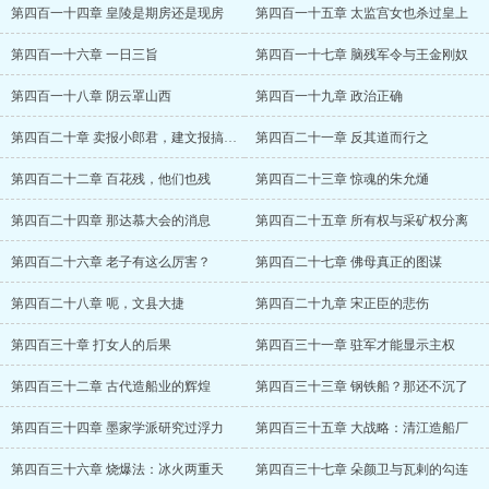
第四百一十四章 皇陵是期房还是现房
第四百一十五章 太监宫女也杀过皇上
第四百一十六章 一日三旨
第四百一十七章 脑残军令与王金刚奴
第四百一十八章 阴云罩山西
第四百一十九章 政治正确
第四百二十章 卖报小郎君，建文报搞辟谣
第四百二十一章 反其道而行之
第四百二十二章 百花残，他们也残
第四百二十三章 惊魂的朱允熥
第四百二十四章 那达慕大会的消息
第四百二十五章 所有权与采矿权分离
第四百二十六章 老子有这么厉害？
第四百二十七章 佛母真正的图谋
第四百二十八章 呃，文县大捷
第四百二十九章 宋正臣的悲伤
第四百三十章 打女人的后果
第四百三十一章 驻军才能显示主权
第四百三十二章 古代造船业的辉煌
第四百三十三章 钢铁船？那还不沉了
第四百三十四章 墨家学派研究过浮力
第四百三十五章 大战略：清江造船厂
第四百三十六章 烧爆法：冰火两重天
第四百三十七章 朵颜卫与瓦剌的勾连