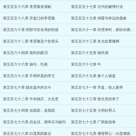
第五百五十六章 李景隆发请帖
第五百五十七章 古代的赌博行业
第五百五十八章 开盘口的李景隆
第五百五十九章 倒霉与幸运的庞焕
第五百六十章 刑部与安全局的衔接
第五百六十一章 待雪来时，朕给你摘百花
第五百六十二章 李景隆是个软骨头
第五百六十三章 朱允炆要撒网
第五百六十四章 移民的眼泪
第五百六十五章 移民调
第五百六十六章 抽勾，扎根
第五百六十七章 牛
第五百六十八章 不再怀柔的帝王
第五百六十九章 换个人接盘
第五百七十章 隐在盘外的古今
第五百七十一章 开盘，惊人赔率
第五百七十二章 中央钱庄，大生意
第五百七十三章 抢生意的来了
第五百七十四章 说凤阳，道凤阳
第五百七十五章 大明好男儿
第五百七十六章 武会试，测举石与献印
第五百七十七章 广西旅游券
第五百七十八章 白莲凤阳集议
第五百七十九章 佛母野心：白莲佛国