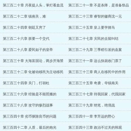
第三百二十章 月夜提人头，掌灯看血流
第三百二十一章 不是杀降，是准备祭品
第三百二十二章 镇南关，难
第三百二十三章 睿智的徽商沈一元
第三百二十四章 朝廷又穷了
第三百二十五章 皇上要学骑马
第三百二十六章 朕要一个交代
第三百二十七章 灾民的去留纠结
第三百二十八章 爱民如子的皇帝
第三百二十九章 三季稻引发的血案
第三百三十章 大海富国论，两步开海禁
第三百三十一章 这么快就收门票了
第三百三十二章 化被动移民为主动移民
第三百三十三章 商人在移民中的作用
第三百三十四章 关门，打胡杜
第三百三十五章 奇袭，夺镇南关
第三百三十六章 经验是不能照搬的
第三百三十七章 待我回家，代我回家
第三百三十八章 攻守的惨烈战事
第三百三十九章 绝笔，绝境战
第三百四十章 劣币驱除良币的问题
第三百四十一章 李芳远的野心
第三百四十二章 人质，最后的炮光
第三百四十三章 政治不过关的韩观