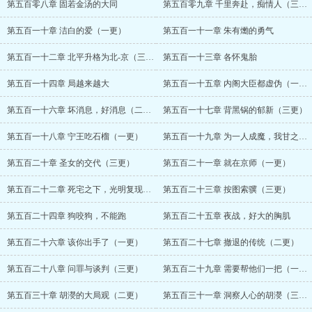
第五百零八章 固若金汤的大同
第五百零九章 千里奔赴，痴情人（三更）
第五百一十章 洁白的爱（一更）
第五百一十一章 朱有爋的勇气
第五百一十二章 北平升格为北-京（三更）
第五百一十三章 各怀鬼胎
第五百一十四章 局越来越大
第五百一十五章 内阁大臣都虚伪（一更）
第五百一十六章 坏消息，好消息（二更）
第五百一十七章 背黑锅的郁新（三更）
第五百一十八章 宁王吃石榴（一更）
第五百一十九章 为一人成魔，我甘之如饴
第五百二十章 圣女的交代（三更）
第五百二十一章 就在京师（一更）
第五百二十二章 死宅之下，光明复现（二）
第五百二十三章 按图索骥（三更）
第五百二十四章 狗咬狗，不能跑
第五百二十五章 夜战，好大的胸肌
第五百二十六章 该你出手了（一更）
第五百二十七章 撤退的传统（二更）
第五百二十八章 问罪与谈判（三更）
第五百二十九章 需要帮他们一把（一更）
第五百三十章 胡濙的大局观（二更）
第五百三十一章 洞察人心的胡濙（三更）