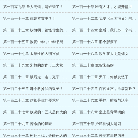
第一百零九章 圣人无错，是谁错了？
第一百一十章 唯有人才，才能开盛世
第一百一十一章 你是罗贯中？！
第一百一十二章 我要《三国演义》的版权
第一百一十三章 杨慎啊，都怪你生的太晚
第一百一十四章 皇后，我们办一个书局吧
第一百一十五章 恢复中华，中华书局
第一百一十六章 那个胖瘸子
第一百一十七章 太感性的大明官员
第一百一十八章 数学在大明是婢女
第一百一十九章 朱棣的杰作：三大营
第一百二十章 蠢货朱高煦
第一百二十一章 饭后走一走，充军一辈游
第一百二十二章 天子，你爹发怒了
第一百二十三章 哪个敢抢我的银子？
第一百二十四章 百官逼宫，欲废新政？
第一百二十五章 这都是你们要求的
第一百二十六章 手抄、雕版与活字
第一百二十七章 朕说的：匠人是伟大的
第一百二十八章 皇上是背黑锅的
第一百二十九章 苦命的轮班匠
第一百三十章 户籍枷锁人是囚
第一百三十一章 树死不伐，会砸死人的
第一百三十二章 外浣衣局也内卷