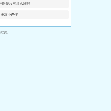
开医院没有那么难吧
盛京小仵作
者欣赏。