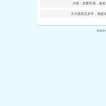
大明：弃婴开局，老朱
大力崽崽五岁半，我是
本站所