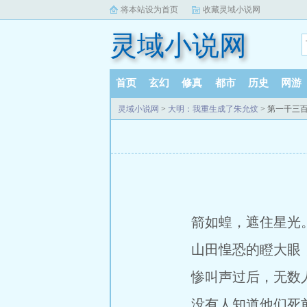
将本站设为首页
收藏灵域小说网
灵域小说网
首页
玄幻
修真
都市
历史
网游
灵域小说网
>
大明：我重生成了朱允炆
> 第一千三
箭如蝗，遮住星光
山田惶恐的瞪大眼，
惨叫声过后，无数
没有人知道他们死前