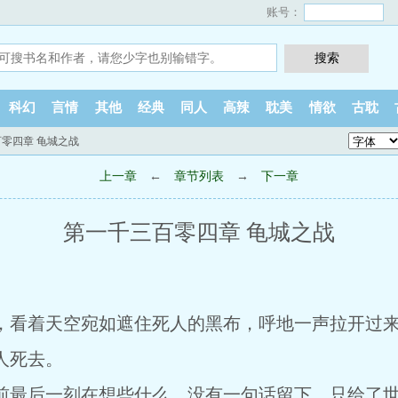
账号：
科幻
言情
其他
经典
同人
高辣
耽美
情欲
古耽
百零四章 龟城之战
上一章
←
章节列表
→
下一章
第一千三百零四章 龟城之战
。
看着天空宛如遮住死人的黑布，呼地一声拉开过
人死去。
最后一刻在想些什么，没有一句话留下，只给了世