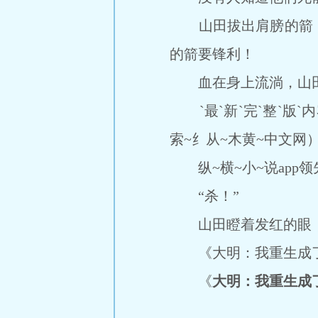
山田拔出肩膀的箭，
的箭要锋利！
血在身上流淌，山田
`最`新`完`整`版`内容
索~纟从~木黄~中文网）
纵~横~小~说app领先全
“杀！”
山田瞪着发红的眼，举起
《大明：我重生成了
《
大明：我重生成