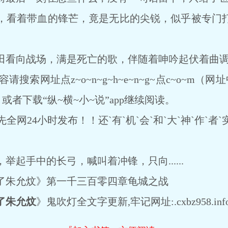
看着带血的锋芒，竟是无比的尖锐，似乎被专门打
看向战场，满是死亡的歌，伴随着呻吟起伏着曲
请搜索网址点z~o~n~g~h~e~n~g~点c~o~m
或者下载“纵~横~小~说”app继续阅读。
网24小时发布！！还`有`机`会`和`大`神`作`者`实
手中的长弓，喊叫着冲锋，只向......
朱允炆》第一千三百零四章龟城之战
了朱允炆
》鬼吹灯全文字更新,牢记网址:.cxbz958.inf