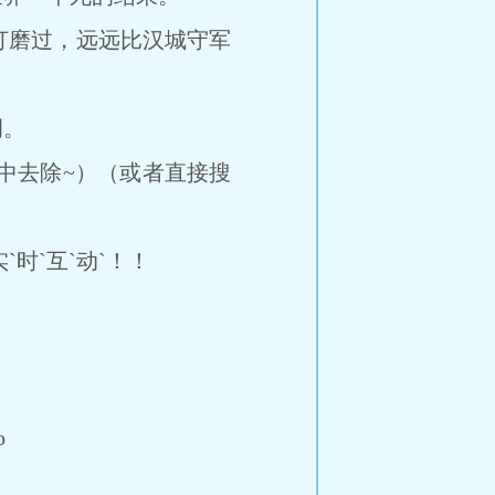
磨过，远远比汉城守军
调。
（网址中去除~）（或者直接搜
`时`互`动`！！
o