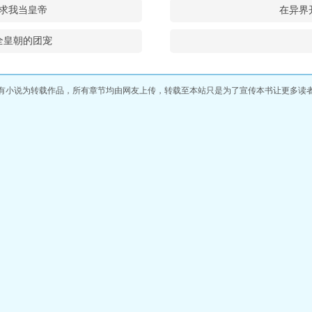
求我当皇帝
在异界
全皇朝的团宠
有小说为转载作品，所有章节均由网友上传，转载至本站只是为了宣传本书让更多读