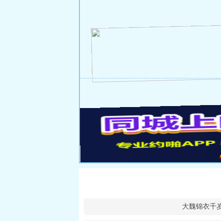
大魏锦衣千